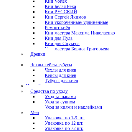
Кии Vortex
Кии Белая Река
Кии РУССКИЙ
Кии Сергей Якимов
Кии укороченные/ удлиненные
Ремонт киёв
Кии мастера Максима Николаенко
Кии для Пула
Кии для Снукера
Кии мастера Бориса Григорьева
Древки
Мосты для киев
Чехлы кейсы тубусы
Чехлы для киев
Кейсы для киев
Тубусы для киев
Наклейки
Средства по уходу
Уход за шарами
Уход за сукном
Уход за киями и наклейками
Мел
Упаковка по 1-9 шт.
Упаковка по 12 шт.
Упаковка по 72 шт.