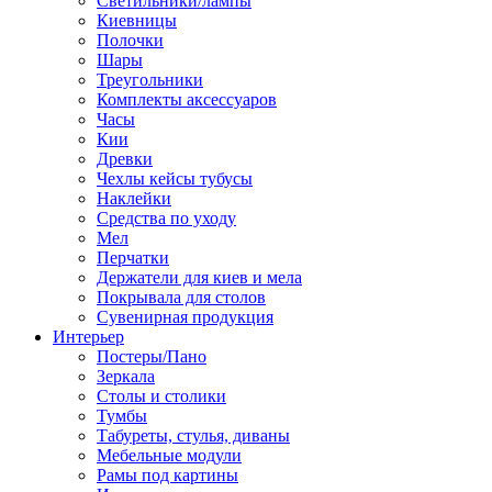
Светильники/лампы
Киевницы
Полочки
Шары
Треугольники
Комплекты аксессуаров
Часы
Кии
Древки
Чехлы кейсы тубусы
Наклейки
Средства по уходу
Мел
Перчатки
Держатели для киев и мела
Покрывала для столов
Сувенирная продукция
Интерьер
Постеры/Пано
Зеркала
Столы и столики
Тумбы
Табуреты, стулья, диваны
Мебельные модули
Рамы под картины