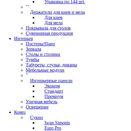
Упаковка по 144 шт.
Перчатки
Держатели для киев и мела
Для киев
Для мела
Покрывала для столов
Сувенирная продукция
Интерьер
Постеры/Пано
Зеркала
Столы и столики
Тумбы
Табуреты, стулья, диваны
Мебельные модули
Рамы под картины
Интерьерные панели
Эконом
Стандарт
Премиум
Уличная мебель
Освещение
Комплектующие
Сукно
Iwan Simonis
Euro Pro