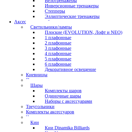
Велотренажеры
Инверсионные тренажеры
Степперы
Эллиптические тренажеры
Аксессуары для бильярда
Светильники/лампы
Плоские (EVOLUTION, Лофт и NEO)
1 плафонные
2 плафонные
3 плафонные
4 плафонные
5 плафонные
6 плафонные
Декоративное освещение
Киевницы
Полочки
Шары
Комплекты шаров
Одиночные шары
Наборы с аксессуарами
Треугольники
Комплекты аксессуаров
Часы
Кии
Кии Dinamika Billiards