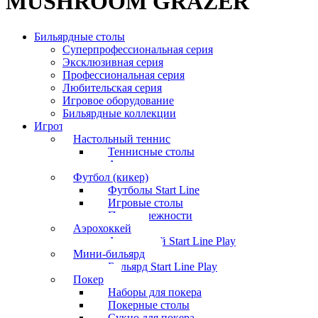
MUSHROOM GRAZER
Бильярдные столы
Суперпрофессиональная серия
Эксклюзивная серия
Профессиональная серия
Любительская серия
Игровое оборудование
Бильярдные коллекции
Игротека
Настольный теннис
Теннисные столы
Аксессуары
Футбол (кикер)
Футболы Start Line
Игровые столы
Принадлежности
Аэрохоккей
Аэрохоккей Start Line Play
Мини-бильярд
Бильярд Start Line Play
Покер
Наборы для покера
Покерные столы
Сукно для покера