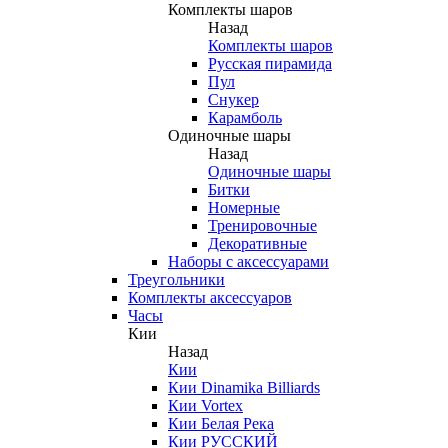
Комплекты шаров
Назад
Комплекты шаров
Русская пирамида
Пул
Снукер
Карамболь
Одиночные шары
Назад
Одиночные шары
Битки
Номерные
Тренировочные
Декоративные
Наборы с аксессуарами
Треугольники
Комплекты аксессуаров
Часы
Кии
Назад
Кии
Кии Dinamika Billiards
Кии Vortex
Кии Белая Река
Кии РУССКИЙ