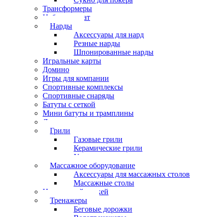
Трансформеры
Набор шахмат
Нарды
Аксессуары для нард
Резные нарды
Шпонированные нарды
Игральные карты
Домино
Игры для компании
Спортивные комплексы
Спортивные снаряды
Батуты с сеткой
Мини батуты и трамплины
Дартс
Грили
Газовые грили
Керамические грили
Угольные грили
Массажное оборудование
Аксессуары для массажных столов
Массажные столы
Настольный хоккей
Тренажеры
Беговые дорожки