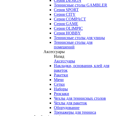
Серия DESIGN
Теннисные столы GAMBLER
Серия SPORT
Серия CITY
Серия COMPACT
Серия GAME
Серия OLIMPIC
Серия HOBBY
Теннисные столы для улицы
Теннисные столы для
помещений
Аксессуары
Назад
Аксессуары
Накладки, основания, клей для
ракеток
Ракетки
Мячи
Сетки
Наборы
Рюкзаки
Чехлы для теннисных столов
Чехлы для ракеток
Оборудование
Тренажеры для тенниса