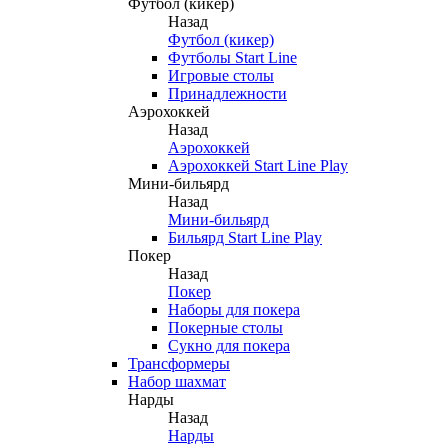
Футбол (кикер)
Назад
Футбол (кикер)
Футболы Start Line
Игровые столы
Принадлежности
Аэрохоккей
Назад
Аэрохоккей
Аэрохоккей Start Line Play
Мини-бильярд
Назад
Мини-бильярд
Бильярд Start Line Play
Покер
Назад
Покер
Наборы для покера
Покерные столы
Сукно для покера
Трансформеры
Набор шахмат
Нарды
Назад
Нарды