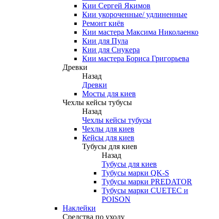
Кии Сергей Якимов
Кии укороченные/ удлиненные
Ремонт киёв
Кии мастера Максима Николаенко
Кии для Пула
Кии для Снукера
Кии мастера Бориса Григорьева
Древки
Назад
Древки
Мосты для киев
Чехлы кейсы тубусы
Назад
Чехлы кейсы тубусы
Чехлы для киев
Кейсы для киев
Тубусы для киев
Назад
Тубусы для киев
Тубусы марки QK-S
Тубусы марки PREDATOR
Тубусы марки CUETEC и
POISON
Наклейки
Средства по уходу