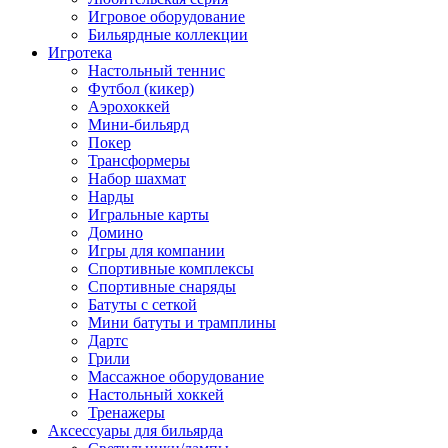
Игровое оборудование
Бильярдные коллекции
Игротека
Настольный теннис
Футбол (кикер)
Аэрохоккей
Мини-бильярд
Покер
Трансформеры
Набор шахмат
Нарды
Игральные карты
Домино
Игры для компании
Спортивные комплексы
Спортивные снаряды
Батуты с сеткой
Мини батуты и трамплины
Дартс
Грили
Массажное оборудование
Настольный хоккей
Тренажеры
Аксессуары для бильярда