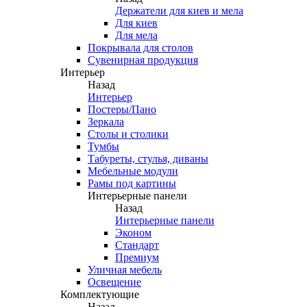
Держатели для киев и мела
Для киев
Для мела
Покрывала для столов
Сувенирная продукция
Интерьер
Назад
Интерьер
Постеры/Пано
Зеркала
Столы и столики
Тумбы
Табуреты, стулья, диваны
Мебельные модули
Рамы под картины
Интерьерные панели
Назад
Интерьерные панели
Эконом
Стандарт
Премиум
Уличная мебель
Освещение
Комплектующие
Назад