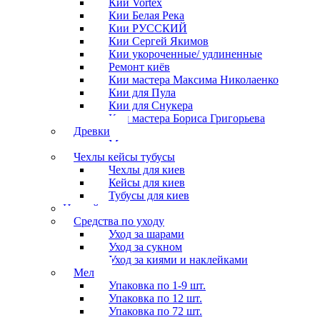
Кии Vortex
Кии Белая Река
Кии РУССКИЙ
Кии Сергей Якимов
Кии укороченные/ удлиненные
Ремонт киёв
Кии мастера Максима Николаенко
Кии для Пула
Кии для Снукера
Кии мастера Бориса Григорьева
Древки
Мосты для киев
Чехлы кейсы тубусы
Чехлы для киев
Кейсы для киев
Тубусы для киев
Наклейки
Средства по уходу
Уход за шарами
Уход за сукном
Уход за киями и наклейками
Мел
Упаковка по 1-9 шт.
Упаковка по 12 шт.
Упаковка по 72 шт.