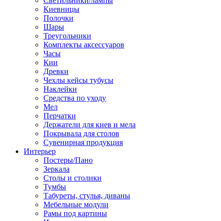
Светильники/лампы
Киевницы
Полочки
Шары
Треугольники
Комплекты аксессуаров
Часы
Кии
Древки
Чехлы кейсы тубусы
Наклейки
Средства по уходу
Мел
Перчатки
Держатели для киев и мела
Покрывала для столов
Сувенирная продукция
Интерьер
Постеры/Пано
Зеркала
Столы и столики
Тумбы
Табуреты, стулья, диваны
Мебельные модули
Рамы под картины