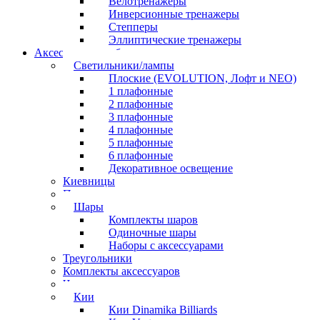
Велотренажеры
Инверсионные тренажеры
Степперы
Эллиптические тренажеры
Аксессуары для бильярда
Светильники/лампы
Плоские (EVOLUTION, Лофт и NEO)
1 плафонные
2 плафонные
3 плафонные
4 плафонные
5 плафонные
6 плафонные
Декоративное освещение
Киевницы
Полочки
Шары
Комплекты шаров
Одиночные шары
Наборы с аксессуарами
Треугольники
Комплекты аксессуаров
Часы
Кии
Кии Dinamika Billiards