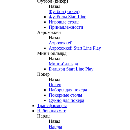
Футбол (кикер)
Назад
Футбол (кикер)
Футболы Start Line
Игровые столы
Принадлежности
Аэрохоккей
Назад
Аэрохоккей
Аэрохоккей Start Line Play
Мини-бильярд
Назад
Мини-бильярд
Бильярд Start Line Play
Покер
Назад
Покер
Наборы для покера
Покерные столы
Сукно для покера
Трансформеры
Набор шахмат
Нарды
Назад
Нарды