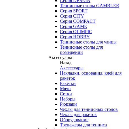
Серия DESIGN
Теннисные столы GAMBLER
Серия SPORT
Серия CITY
Серия COMPACT
Серия GAME
Серия OLIMPIC
Серия HOBBY
Теннисные столы для улицы
Теннисные столы для
помещений
Аксессуары
Назад
Аксессуары
Накладки, основания, клей для
ракеток
Ракетки
Мячи
Сетки
Наборы
Рюкзаки
Чехлы для теннисных столов
Чехлы для ракеток
Оборудование
Тренажеры для тенниса