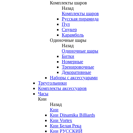
Комплекты шаров
Назад
Комплекты шаров
Русская пирамида
Пул
Снукер
Карамболь
Одиночные шары
Назад
Одиночные шары
Битки
Номерные
Тренировочные
Декоративные
Наборы с аксессуарами
Треугольники
Комплекты аксессуаров
Часы
Кии
Назад
Кии
Кии Dinamika Billiards
Кии Vortex
Кии Белая Река
Кии РУССКИЙ