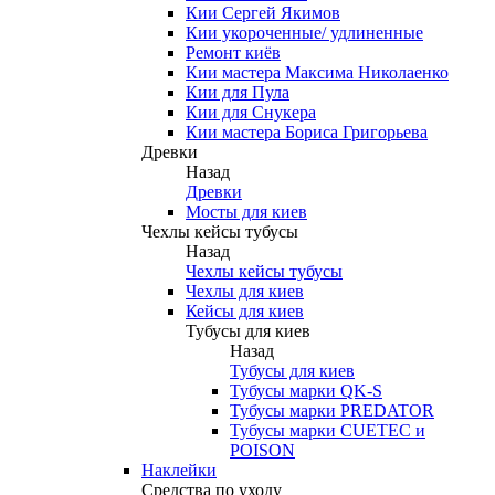
Кии Сергей Якимов
Кии укороченные/ удлиненные
Ремонт киёв
Кии мастера Максима Николаенко
Кии для Пула
Кии для Снукера
Кии мастера Бориса Григорьева
Древки
Назад
Древки
Мосты для киев
Чехлы кейсы тубусы
Назад
Чехлы кейсы тубусы
Чехлы для киев
Кейсы для киев
Тубусы для киев
Назад
Тубусы для киев
Тубусы марки QK-S
Тубусы марки PREDATOR
Тубусы марки CUETEC и
POISON
Наклейки
Средства по уходу