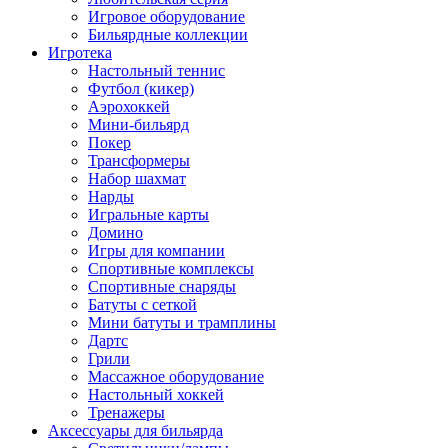
Игровое оборудование
Бильярдные коллекции
Игротека
Настольный теннис
Футбол (кикер)
Аэрохоккей
Мини-бильярд
Покер
Трансформеры
Набор шахмат
Нарды
Игральные карты
Домино
Игры для компании
Спортивные комплексы
Спортивные снаряды
Батуты с сеткой
Мини батуты и трамплины
Дартс
Грили
Массажное оборудование
Настольный хоккей
Тренажеры
Аксессуары для бильярда