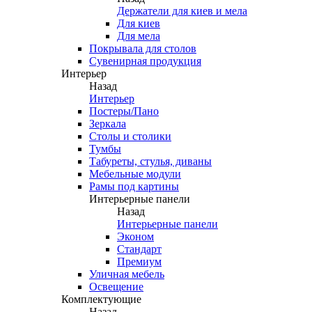
Держатели для киев и мела
Для киев
Для мела
Покрывала для столов
Сувенирная продукция
Интерьер
Назад
Интерьер
Постеры/Пано
Зеркала
Столы и столики
Тумбы
Табуреты, стулья, диваны
Мебельные модули
Рамы под картины
Интерьерные панели
Назад
Интерьерные панели
Эконом
Стандарт
Премиум
Уличная мебель
Освещение
Комплектующие
Назад