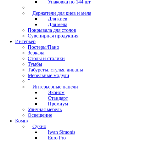
Упаковка по 144 шт.
Перчатки
Держатели для киев и мела
Для киев
Для мела
Покрывала для столов
Сувенирная продукция
Интерьер
Постеры/Пано
Зеркала
Столы и столики
Тумбы
Табуреты, стулья, диваны
Мебельные модули
Рамы под картины
Интерьерные панели
Эконом
Стандарт
Премиум
Уличная мебель
Освещение
Комплектующие
Сукно
Iwan Simonis
Euro Pro