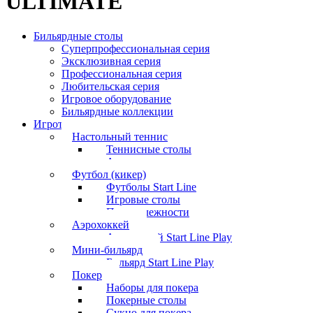
ULTIMATE
Бильярдные столы
Суперпрофессиональная серия
Эксклюзивная серия
Профессиональная серия
Любительская серия
Игровое оборудование
Бильярдные коллекции
Игротека
Настольный теннис
Теннисные столы
Аксессуары
Футбол (кикер)
Футболы Start Line
Игровые столы
Принадлежности
Аэрохоккей
Аэрохоккей Start Line Play
Мини-бильярд
Бильярд Start Line Play
Покер
Наборы для покера
Покерные столы
Сукно для покера