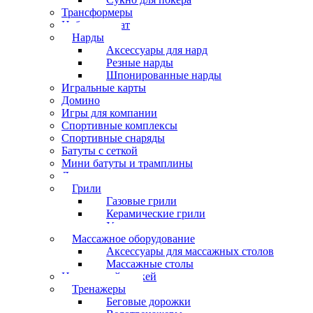
Трансформеры
Набор шахмат
Нарды
Аксессуары для нард
Резные нарды
Шпонированные нарды
Игральные карты
Домино
Игры для компании
Спортивные комплексы
Спортивные снаряды
Батуты с сеткой
Мини батуты и трамплины
Дартс
Грили
Газовые грили
Керамические грили
Угольные грили
Массажное оборудование
Аксессуары для массажных столов
Массажные столы
Настольный хоккей
Тренажеры
Беговые дорожки