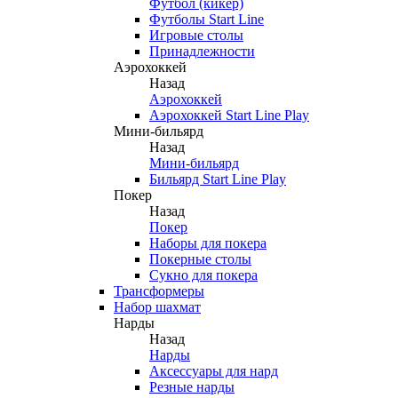
Футбол (кикер)
Футболы Start Line
Игровые столы
Принадлежности
Аэрохоккей
Назад
Аэрохоккей
Аэрохоккей Start Line Play
Мини-бильярд
Назад
Мини-бильярд
Бильярд Start Line Play
Покер
Назад
Покер
Наборы для покера
Покерные столы
Сукно для покера
Трансформеры
Набор шахмат
Нарды
Назад
Нарды
Аксессуары для нард
Резные нарды