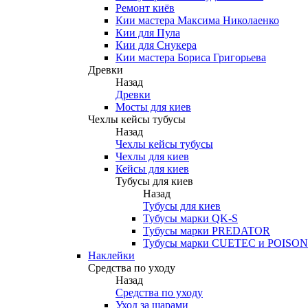
Ремонт киёв
Кии мастера Максима Николаенко
Кии для Пула
Кии для Снукера
Кии мастера Бориса Григорьева
Древки
Назад
Древки
Мосты для киев
Чехлы кейсы тубусы
Назад
Чехлы кейсы тубусы
Чехлы для киев
Кейсы для киев
Тубусы для киев
Назад
Тубусы для киев
Тубусы марки QK-S
Тубусы марки PREDATOR
Тубусы марки CUETEC и POISON
Наклейки
Средства по уходу
Назад
Средства по уходу
Уход за шарами