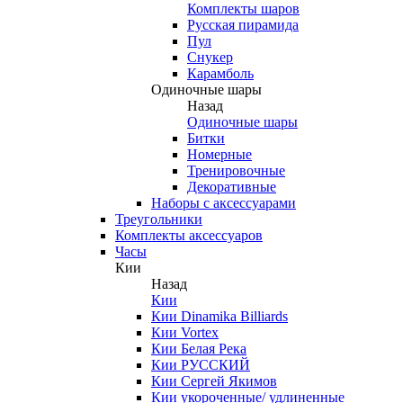
Комплекты шаров
Русская пирамида
Пул
Снукер
Карамболь
Одиночные шары
Назад
Одиночные шары
Битки
Номерные
Тренировочные
Декоративные
Наборы с аксессуарами
Треугольники
Комплекты аксессуаров
Часы
Кии
Назад
Кии
Кии Dinamika Billiards
Кии Vortex
Кии Белая Река
Кии РУССКИЙ
Кии Сергей Якимов
Кии укороченные/ удлиненные