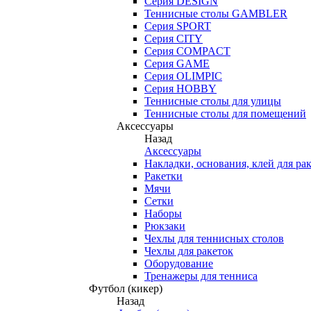
Серия DESIGN
Теннисные столы GAMBLER
Серия SPORT
Серия CITY
Серия COMPACT
Серия GAME
Серия OLIMPIC
Серия HOBBY
Теннисные столы для улицы
Теннисные столы для помещений
Аксессуары
Назад
Аксессуары
Накладки, основания, клей для ра
Ракетки
Мячи
Сетки
Наборы
Рюкзаки
Чехлы для теннисных столов
Чехлы для ракеток
Оборудование
Тренажеры для тенниса
Футбол (кикер)
Назад