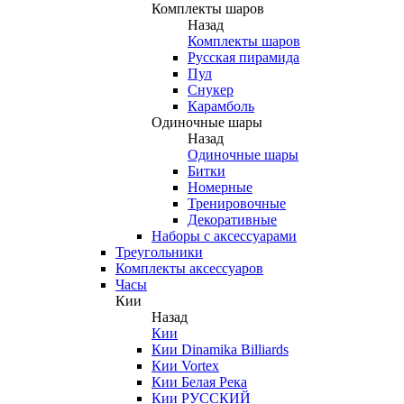
Комплекты шаров
Назад
Комплекты шаров
Русская пирамида
Пул
Снукер
Карамболь
Одиночные шары
Назад
Одиночные шары
Битки
Номерные
Тренировочные
Декоративные
Наборы с аксессуарами
Треугольники
Комплекты аксессуаров
Часы
Кии
Назад
Кии
Кии Dinamika Billiards
Кии Vortex
Кии Белая Река
Кии РУССКИЙ