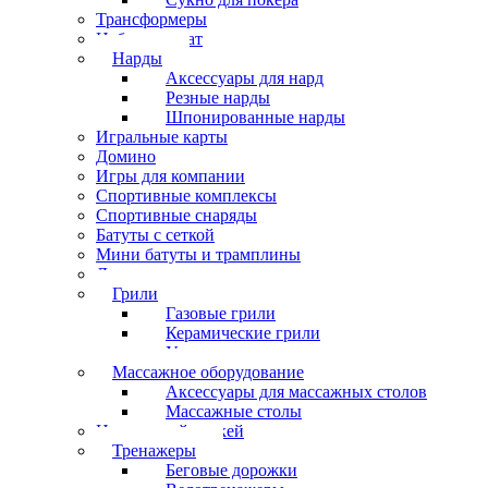
Трансформеры
Набор шахмат
Нарды
Аксессуары для нард
Резные нарды
Шпонированные нарды
Игральные карты
Домино
Игры для компании
Спортивные комплексы
Спортивные снаряды
Батуты с сеткой
Мини батуты и трамплины
Дартс
Грили
Газовые грили
Керамические грили
Угольные грили
Массажное оборудование
Аксессуары для массажных столов
Массажные столы
Настольный хоккей
Тренажеры
Беговые дорожки