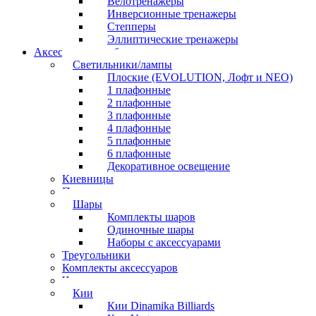
Велотренажеры
Инверсионные тренажеры
Степперы
Эллиптические тренажеры
Аксессуары для бильярда
Светильники/лампы
Плоские (EVOLUTION, Лофт и NEO)
1 плафонные
2 плафонные
3 плафонные
4 плафонные
5 плафонные
6 плафонные
Декоративное освещение
Киевницы
Полочки
Шары
Комплекты шаров
Одиночные шары
Наборы с аксессуарами
Треугольники
Комплекты аксессуаров
Часы
Кии
Кии Dinamika Billiards