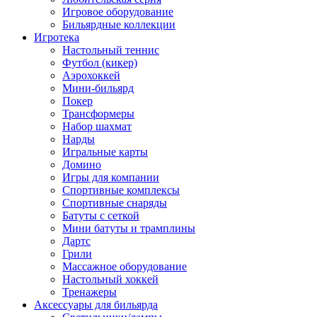
Игровое оборудование
Бильярдные коллекции
Игротека
Настольный теннис
Футбол (кикер)
Аэрохоккей
Мини-бильярд
Покер
Трансформеры
Набор шахмат
Нарды
Игральные карты
Домино
Игры для компании
Спортивные комплексы
Спортивные снаряды
Батуты с сеткой
Мини батуты и трамплины
Дартс
Грили
Массажное оборудование
Настольный хоккей
Тренажеры
Аксессуары для бильярда