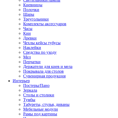
Светильники/лампы
Киевницы
Полочки
Шары
Треугольники
Комплекты аксессуаров
Часы
Кии
Древки
Чехлы кейсы тубусы
Наклейки
Средства по уходу
Мел
Перчатки
Держатели для киев и мела
Покрывала для столов
Сувенирная продукция
Интерьер
Постеры/Пано
Зеркала
Столы и столики
Тумбы
Табуреты, стулья, диваны
Мебельные модули
Рамы под картины