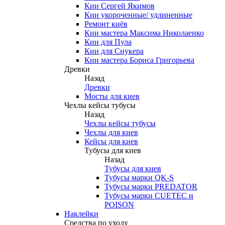
Кии Сергей Якимов
Кии укороченные/ удлиненные
Ремонт киёв
Кии мастера Максима Николаенко
Кии для Пула
Кии для Снукера
Кии мастера Бориса Григорьева
Древки
Назад
Древки
Мосты для киев
Чехлы кейсы тубусы
Назад
Чехлы кейсы тубусы
Чехлы для киев
Кейсы для киев
Тубусы для киев
Назад
Тубусы для киев
Тубусы марки QK-S
Тубусы марки PREDATOR
Тубусы марки CUETEC и
POISON
Наклейки
Средства по уходу