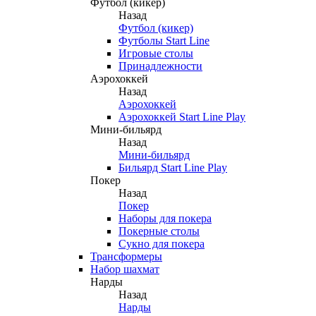
Футбол (кикер)
Назад
Футбол (кикер)
Футболы Start Line
Игровые столы
Принадлежности
Аэрохоккей
Назад
Аэрохоккей
Аэрохоккей Start Line Play
Мини-бильярд
Назад
Мини-бильярд
Бильярд Start Line Play
Покер
Назад
Покер
Наборы для покера
Покерные столы
Сукно для покера
Трансформеры
Набор шахмат
Нарды
Назад
Нарды