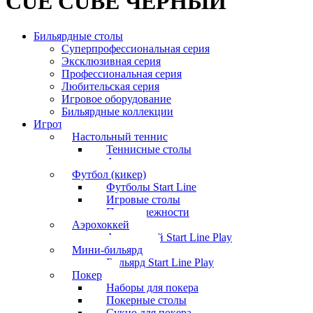
CUE CUBE ЧЕРНЫЙ
Бильярдные столы
Суперпрофессиональная серия
Эксклюзивная серия
Профессиональная серия
Любительская серия
Игровое оборудование
Бильярдные коллекции
Игротека
Настольный теннис
Теннисные столы
Аксессуары
Футбол (кикер)
Футболы Start Line
Игровые столы
Принадлежности
Аэрохоккей
Аэрохоккей Start Line Play
Мини-бильярд
Бильярд Start Line Play
Покер
Наборы для покера
Покерные столы
Сукно для покера