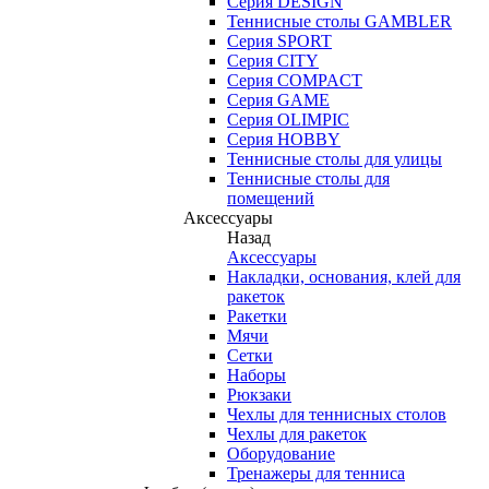
Серия DESIGN
Теннисные столы GAMBLER
Серия SPORT
Серия CITY
Серия COMPACT
Серия GAME
Серия OLIMPIC
Серия HOBBY
Теннисные столы для улицы
Теннисные столы для
помещений
Аксессуары
Назад
Аксессуары
Накладки, основания, клей для
ракеток
Ракетки
Мячи
Сетки
Наборы
Рюкзаки
Чехлы для теннисных столов
Чехлы для ракеток
Оборудование
Тренажеры для тенниса