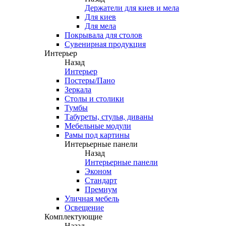
Держатели для киев и мела
Для киев
Для мела
Покрывала для столов
Сувенирная продукция
Интерьер
Назад
Интерьер
Постеры/Пано
Зеркала
Столы и столики
Тумбы
Табуреты, стулья, диваны
Мебельные модули
Рамы под картины
Интерьерные панели
Назад
Интерьерные панели
Эконом
Стандарт
Премиум
Уличная мебель
Освещение
Комплектующие
Назад