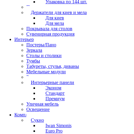
Упаковка по 144 шт.
Перчатки
Держатели для киев и мела
Для киев
Для мела
Покрывала для столов
Сувенирная продукция
Интерьер
Постеры/Пано
Зеркала
Столы и столики
Тумбы
Табуреты, стулья, диваны
Мебельные модули
Рамы под картины
Интерьерные панели
Эконом
Стандарт
Премиум
Уличная мебель
Освещение
Комплектующие
Сукно
Iwan Simonis
Euro Pro