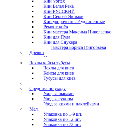
Кии Vortex
Кии Белая Река
Кии РУССКИЙ
Кии Сергей Якимов
Кии укороченные/ удлиненные
Ремонт киёв
Кии мастера Максима Николаенко
Кии для Пула
Кии для Снукера
Кии мастера Бориса Григорьева
Древки
Мосты для киев
Чехлы кейсы тубусы
Чехлы для киев
Кейсы для киев
Тубусы для киев
Наклейки
Средства по уходу
Уход за шарами
Уход за сукном
Уход за киями и наклейками
Мел
Упаковка по 1-9 шт.
Упаковка по 12 шт.
Упаковка по 72 шт.