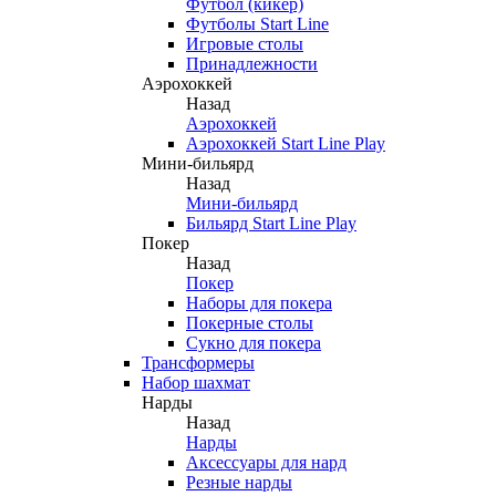
Футбол (кикер)
Футболы Start Line
Игровые столы
Принадлежности
Аэрохоккей
Назад
Аэрохоккей
Аэрохоккей Start Line Play
Мини-бильярд
Назад
Мини-бильярд
Бильярд Start Line Play
Покер
Назад
Покер
Наборы для покера
Покерные столы
Сукно для покера
Трансформеры
Набор шахмат
Нарды
Назад
Нарды
Аксессуары для нард
Резные нарды