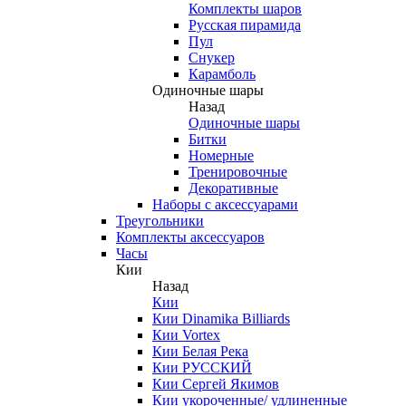
Комплекты шаров
Русская пирамида
Пул
Снукер
Карамболь
Одиночные шары
Назад
Одиночные шары
Битки
Номерные
Тренировочные
Декоративные
Наборы с аксессуарами
Треугольники
Комплекты аксессуаров
Часы
Кии
Назад
Кии
Кии Dinamika Billiards
Кии Vortex
Кии Белая Река
Кии РУССКИЙ
Кии Сергей Якимов
Кии укороченные/ удлиненные