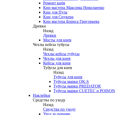
Ремонт киёв
Кии мастера Максима Николаенко
Кии для Пула
Кии для Снукера
Кии мастера Бориса Григорьева
Древки
Назад
Древки
Мосты для киев
Чехлы кейсы тубусы
Назад
Чехлы кейсы тубусы
Чехлы для киев
Кейсы для киев
Тубусы для киев
Назад
Тубусы для киев
Тубусы марки QK-S
Тубусы марки PREDATOR
Тубусы марки CUETEC и POISON
Наклейки
Средства по уходу
Назад
Средства по уходу
Уход за шарами