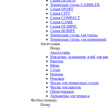
Серия DESIGN
Теннисные столы GAMBLER
Серия SPORT
Серия CITY
Серия COMPACT
Серия GAME
Серия OLIMPIC
Серия HOBBY
Теннисные столы для улицы
Теннисные столы для помещений
Аксессуары
Назад
Аксессуары
Накладки, основания, клей для ра
Ракетки
Мячи
Сетки
Наборы
Рюкзаки
Чехлы для теннисных столов
Чехлы для ракеток
Оборудование
Тренажеры для тенниса
Футбол (кикер)
Назад