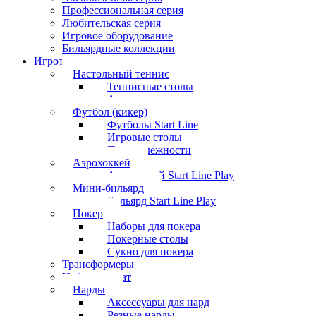
Профессиональная серия
Любительская серия
Игровое оборудование
Бильярдные коллекции
Игротека
Настольный теннис
Теннисные столы
Аксессуары
Футбол (кикер)
Футболы Start Line
Игровые столы
Принадлежности
Аэрохоккей
Аэрохоккей Start Line Play
Мини-бильярд
Бильярд Start Line Play
Покер
Наборы для покера
Покерные столы
Сукно для покера
Трансформеры
Набор шахмат
Нарды
Аксессуары для нард
Резные нарды