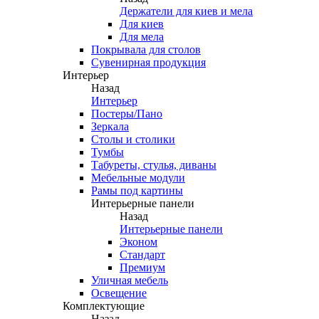
Держатели для киев и мела
Для киев
Для мела
Покрывала для столов
Сувенирная продукция
Интерьер
Назад
Интерьер
Постеры/Пано
Зеркала
Столы и столики
Тумбы
Табуреты, стулья, диваны
Мебельные модули
Рамы под картины
Интерьерные панели
Назад
Интерьерные панели
Эконом
Стандарт
Премиум
Уличная мебель
Освещение
Комплектующие
Назад