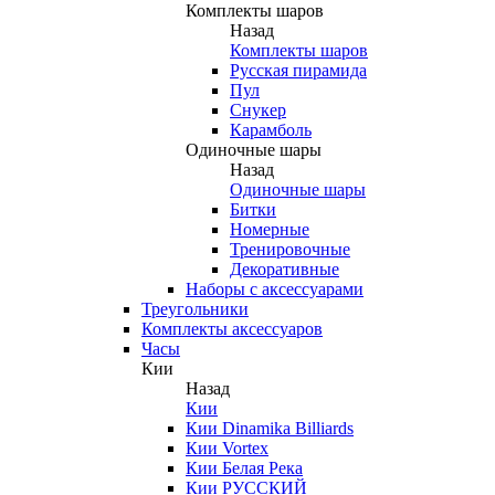
Комплекты шаров
Назад
Комплекты шаров
Русская пирамида
Пул
Снукер
Карамболь
Одиночные шары
Назад
Одиночные шары
Битки
Номерные
Тренировочные
Декоративные
Наборы с аксессуарами
Треугольники
Комплекты аксессуаров
Часы
Кии
Назад
Кии
Кии Dinamika Billiards
Кии Vortex
Кии Белая Река
Кии РУССКИЙ