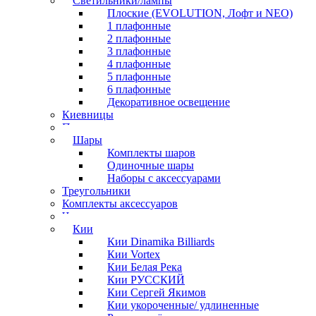
Светильники/лампы
Плоские (EVOLUTION, Лофт и NEO)
1 плафонные
2 плафонные
3 плафонные
4 плафонные
5 плафонные
6 плафонные
Декоративное освещение
Киевницы
Полочки
Шары
Комплекты шаров
Одиночные шары
Наборы с аксессуарами
Треугольники
Комплекты аксессуаров
Часы
Кии
Кии Dinamika Billiards
Кии Vortex
Кии Белая Река
Кии РУССКИЙ
Кии Сергей Якимов
Кии укороченные/ удлиненные