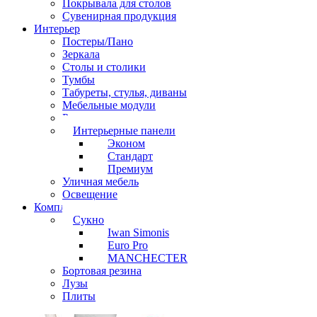
Покрывала для столов
Сувенирная продукция
Интерьер
Постеры/Пано
Зеркала
Столы и столики
Тумбы
Табуреты, стулья, диваны
Мебельные модули
Рамы под картины
Интерьерные панели
Эконом
Стандарт
Премиум
Уличная мебель
Освещение
Комплектующие
Сукно
Iwan Simonis
Euro Pro
MANCHECTER
Бортовая резина
Лузы
Плиты