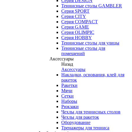
Серия DESIGN
Теннисные столы GAMBLER
Серия SPORT
Серия CITY
Серия COMPACT
Серия GAME
Серия OLIMPIC
Серия HOBBY
Теннисные столы для улицы
Теннисные столы для
помещений
Аксессуары
Назад
Аксессуары
Накладки, основания, клей для
ракеток
Ракетки
Мячи
Сетки
Наборы
Рюкзаки
Чехлы для теннисных столов
Чехлы для ракеток
Оборудование
Тренажеры для тенниса