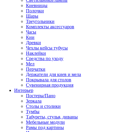
Светильники/лампы
Киевницы
Полочки
Шары
Треугольники
Комплекты аксессуаров
Часы
Кии
Древки
Чехлы кейсы тубусы
Наклейки
Средства по уходу
Мел
Перчатки
Держатели для киев и мела
Покрывала для столов
Сувенирная продукция
Интерьер
Постеры/Пано
Зеркала
Столы и столики
Тумбы
Табуреты, стулья, диваны
Мебельные модули
Рамы под картины