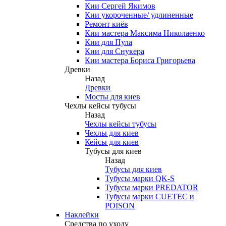
Кии Сергей Якимов
Кии укороченные/ удлиненные
Ремонт киёв
Кии мастера Максима Николаенко
Кии для Пула
Кии для Снукера
Кии мастера Бориса Григорьева
Древки
Назад
Древки
Мосты для киев
Чехлы кейсы тубусы
Назад
Чехлы кейсы тубусы
Чехлы для киев
Кейсы для киев
Тубусы для киев
Назад
Тубусы для киев
Тубусы марки QK-S
Тубусы марки PREDATOR
Тубусы марки CUETEC и
POISON
Наклейки
Средства по уходу