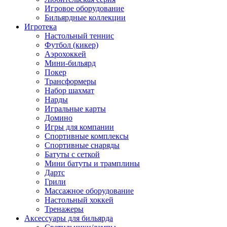
Игровое оборудование
Бильярдные коллекции
Игротека
Настольный теннис
Футбол (кикер)
Аэрохоккей
Мини-бильярд
Покер
Трансформеры
Набор шахмат
Нарды
Игральные карты
Домино
Игры для компании
Спортивные комплексы
Спортивные снаряды
Батуты с сеткой
Мини батуты и трамплины
Дартс
Грили
Массажное оборудование
Настольный хоккей
Тренажеры
Аксессуары для бильярда