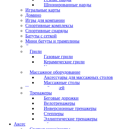
Шпонированные нарды
Игральные карты
Домино
Игры для компании
Спортивные комплексы
Спортивные снаряды
Батуты с сеткой
Мини батуты и трамплины
Дартс
Грили
Газовые грили
Керамические грили
Угольные грили
Массажное оборудование
Аксессуары для массажных столов
Массажные столы
Настольный хоккей
Тренажеры
Беговые дорожки
Велотренажеры
Инверсионные тренажеры
Степперы
Эллиптические тренажеры
Аксессуары для бильярда