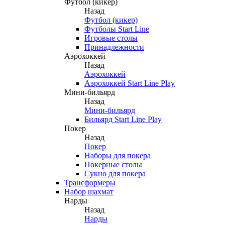
Футбол (кикер)
Назад
Футбол (кикер)
Футболы Start Line
Игровые столы
Принадлежности
Аэрохоккей
Назад
Аэрохоккей
Аэрохоккей Start Line Play
Мини-бильярд
Назад
Мини-бильярд
Бильярд Start Line Play
Покер
Назад
Покер
Наборы для покера
Покерные столы
Сукно для покера
Трансформеры
Набор шахмат
Нарды
Назад
Нарды