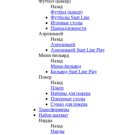
Футбол (кикер)
Назад
Футбол (кикер)
Футболы Start Line
Игровые столы
Принадлежности
Аэрохоккей
Назад
Аэрохоккей
Аэрохоккей Start Line Play
Мини-бильярд
Назад
Мини-бильярд
Бильярд Start Line Play
Покер
Назад
Покер
Наборы для покера
Покерные столы
Сукно для покера
Трансформеры
Набор шахмат
Нарды
Назад
Нарды