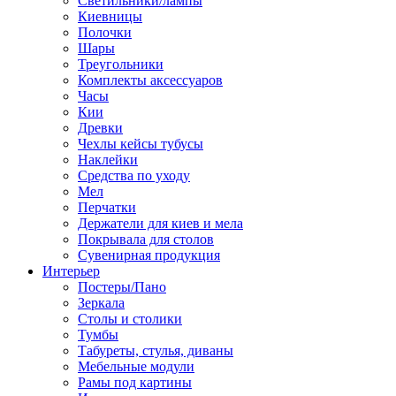
Светильники/лампы
Киевницы
Полочки
Шары
Треугольники
Комплекты аксессуаров
Часы
Кии
Древки
Чехлы кейсы тубусы
Наклейки
Средства по уходу
Мел
Перчатки
Держатели для киев и мела
Покрывала для столов
Сувенирная продукция
Интерьер
Постеры/Пано
Зеркала
Столы и столики
Тумбы
Табуреты, стулья, диваны
Мебельные модули
Рамы под картины