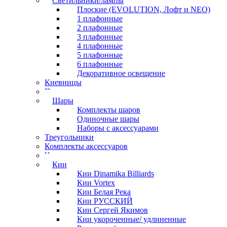
Светильники/лампы
Плоские (EVOLUTION, Лофт и NEO)
1 плафонные
2 плафонные
3 плафонные
4 плафонные
5 плафонные
6 плафонные
Декоративное освещение
Киевницы
Полочки
Шары
Комплекты шаров
Одиночные шары
Наборы с аксессуарами
Треугольники
Комплекты аксессуаров
Часы
Кии
Кии Dinamika Billiards
Кии Vortex
Кии Белая Река
Кии РУССКИЙ
Кии Сергей Якимов
Кии укороченные/ удлиненные