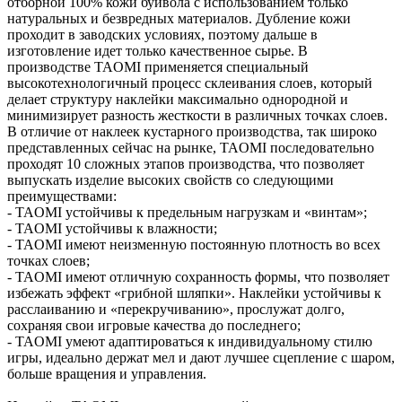
отборной 100% кожи буйвола с использованием только
натуральных и безвредных материалов. Дубление кожи
проходит в заводских условиях, поэтому дальше в
изготовление идет только качественное сырье. В
производстве TAOMI применяется специальный
высокотехнологичный процесс склеивания слоев, который
делает структуру наклейки максимально однородной и
минимизирует разность жесткости в различных точках слоев.
В отличие от наклеек кустарного производства, так широко
представленных сейчас на рынке, TAOMI последовательно
проходят 10 сложных этапов производства, что позволяет
выпускать изделие высоких свойств со следующими
преимуществами:
- TAOMI устойчивы к предельным нагрузкам и «винтам»;
- TAOMI устойчивы к влажности;
- TAOMI имеют неизменную постоянную плотность во всех
точках слоев;
- TAOMI имеют отличную сохранность формы, что позволяет
избежать эффект «грибной шляпки». Наклейки устойчивы к
расслаиванию и «перекручиванию», прослужат долго,
сохраняя свои игровые качества до последнего;
- TAOMI умеют адаптироваться к индивидуальному стилю
игры, идеально держат мел и дают лучшее сцепление с шаром,
больше вращения и управления.