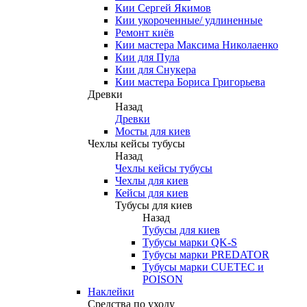
Кии Сергей Якимов
Кии укороченные/ удлиненные
Ремонт киёв
Кии мастера Максима Николаенко
Кии для Пула
Кии для Снукера
Кии мастера Бориса Григорьева
Древки
Назад
Древки
Мосты для киев
Чехлы кейсы тубусы
Назад
Чехлы кейсы тубусы
Чехлы для киев
Кейсы для киев
Тубусы для киев
Назад
Тубусы для киев
Тубусы марки QK-S
Тубусы марки PREDATOR
Тубусы марки CUETEC и
POISON
Наклейки
Средства по уходу