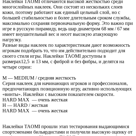
Наклейки TAOMI отличаются высокой жесткостью среди
многослойных наклеек. Они состоят из нескольких слоев
кожи, поэтому работают как единый цельный слой, но с
большей стабильностью и более длительным сроком службы,
максимально сохраняя первоначальную форму. Это важно при
игре в русскую пирамиду, ведь шар диаметром 68 мм / 67 мм
имеет внушительный вес и несет высокую атакующую
нагрузку.
Разные виды наклеек по характеристикам дают возможность
игрокам подобрать то, что им действительно подходит для
своего стиля игры. Наклейки TAOMI доступны в
размерах12,5 и 13 мм, с фиброй и без фибры, и делятся на
четыре серии:
М — MEDIUM / средняя жесткость
Серия наклеек для начинающих игроков и профессионалов,
предпочитающих позиционную игру, активно использующих
«винты». Наклейки с высоким показателем скорости.
HARD MAX — очень жесткая
H — HARD / жесткая
HARD MAX — очень жесткая
Наклейки TAOMI прошли этап тестирования выдающимися
спортсменами бильярдистами и получили высокую оценку от