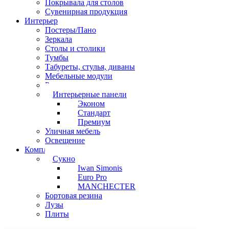
Покрывала для столов
Сувенирная продукция
Интерьер
Постеры/Пано
Зеркала
Столы и столики
Тумбы
Табуреты, стулья, диваны
Мебельные модули
Рамы под картины
Интерьерные панели
Эконом
Стандарт
Премиум
Уличная мебель
Освещение
Комплектующие
Сукно
Iwan Simonis
Euro Pro
MANCHECTER
Бортовая резина
Лузы
Плиты