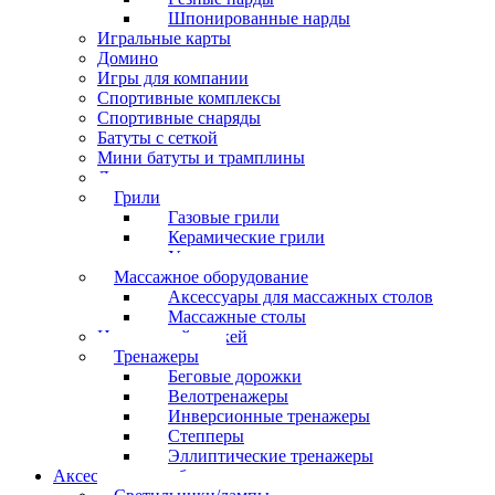
Шпонированные нарды
Игральные карты
Домино
Игры для компании
Спортивные комплексы
Спортивные снаряды
Батуты с сеткой
Мини батуты и трамплины
Дартс
Грили
Газовые грили
Керамические грили
Угольные грили
Массажное оборудование
Аксессуары для массажных столов
Массажные столы
Настольный хоккей
Тренажеры
Беговые дорожки
Велотренажеры
Инверсионные тренажеры
Степперы
Эллиптические тренажеры
Аксессуары для бильярда