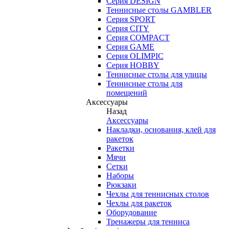
Серия DESIGN
Теннисные столы GAMBLER
Серия SPORT
Серия CITY
Серия COMPACT
Серия GAME
Серия OLIMPIC
Серия HOBBY
Теннисные столы для улицы
Теннисные столы для
помещений
Аксессуары
Назад
Аксессуары
Накладки, основания, клей для
ракеток
Ракетки
Мячи
Сетки
Наборы
Рюкзаки
Чехлы для теннисных столов
Чехлы для ракеток
Оборудование
Тренажеры для тенниса