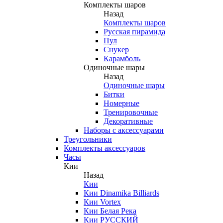
Комплекты шаров
Назад
Комплекты шаров
Русская пирамида
Пул
Снукер
Карамболь
Одиночные шары
Назад
Одиночные шары
Битки
Номерные
Тренировочные
Декоративные
Наборы с аксессуарами
Треугольники
Комплекты аксессуаров
Часы
Кии
Назад
Кии
Кии Dinamika Billiards
Кии Vortex
Кии Белая Река
Кии РУССКИЙ