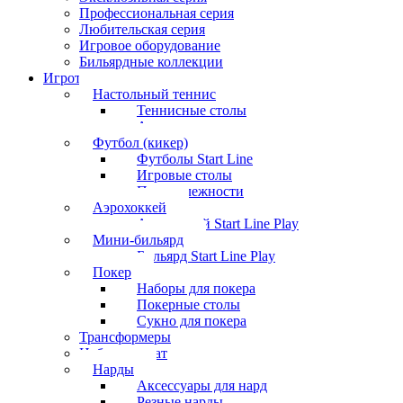
Профессиональная серия
Любительская серия
Игровое оборудование
Бильярдные коллекции
Игротека
Настольный теннис
Теннисные столы
Аксессуары
Футбол (кикер)
Футболы Start Line
Игровые столы
Принадлежности
Аэрохоккей
Аэрохоккей Start Line Play
Мини-бильярд
Бильярд Start Line Play
Покер
Наборы для покера
Покерные столы
Сукно для покера
Трансформеры
Набор шахмат
Нарды
Аксессуары для нард
Резные нарды