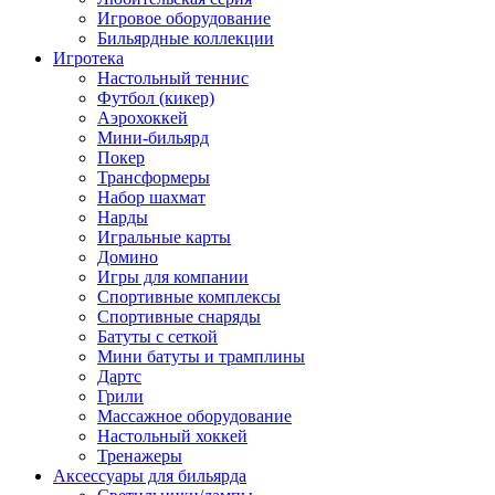
Игровое оборудование
Бильярдные коллекции
Игротека
Настольный теннис
Футбол (кикер)
Аэрохоккей
Мини-бильярд
Покер
Трансформеры
Набор шахмат
Нарды
Игральные карты
Домино
Игры для компании
Спортивные комплексы
Спортивные снаряды
Батуты с сеткой
Мини батуты и трамплины
Дартс
Грили
Массажное оборудование
Настольный хоккей
Тренажеры
Аксессуары для бильярда