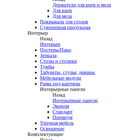
Держатели для киев и мела
Для киев
Для мела
Покрывала для столов
Сувенирная продукция
Интерьер
Назад
Интерьер
Постеры/Пано
Зеркала
Столы и столики
Тумбы
Табуреты, стулья, диваны
Мебельные модули
Рамы под картины
Интерьерные панели
Назад
Интерьерные панели
Эконом
Стандарт
Премиум
Уличная мебель
Освещение
Комплектующие
Назад