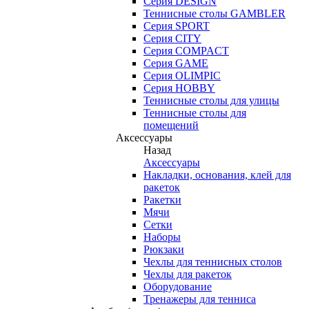
Серия DESIGN
Теннисные столы GAMBLER
Серия SPORT
Серия CITY
Серия COMPACT
Серия GAME
Серия OLIMPIC
Серия HOBBY
Теннисные столы для улицы
Теннисные столы для
помещений
Аксессуары
Назад
Аксессуары
Накладки, основания, клей для
ракеток
Ракетки
Мячи
Сетки
Наборы
Рюкзаки
Чехлы для теннисных столов
Чехлы для ракеток
Оборудование
Тренажеры для тенниса