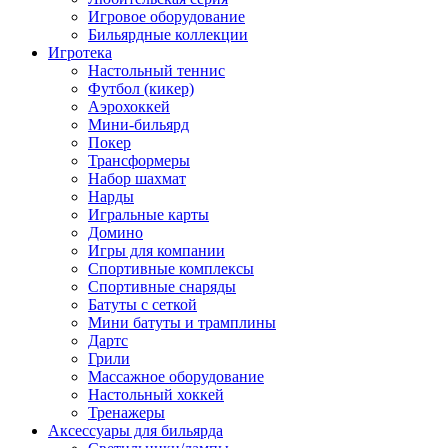
Игровое оборудование
Бильярдные коллекции
Игротека
Настольный теннис
Футбол (кикер)
Аэрохоккей
Мини-бильярд
Покер
Трансформеры
Набор шахмат
Нарды
Игральные карты
Домино
Игры для компании
Спортивные комплексы
Спортивные снаряды
Батуты с сеткой
Мини батуты и трамплины
Дартс
Грили
Массажное оборудование
Настольный хоккей
Тренажеры
Аксессуары для бильярда