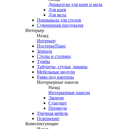
Держатели для киев и мела
Для киев
Для мела
Покрывала для столов
Сувенирная продукция
Интерьер
Назад
Интерьер
Постеры/Пано
Зеркала
Столы и столики
Тумбы
Табуреты, стулья, диваны
Мебельные модули
Рамы под картины
Интерьерные панели
Назад
Интерьерные панели
Эконом
Стандарт
Премиум
Уличная мебель
Освещение
Комплектующие
Назад