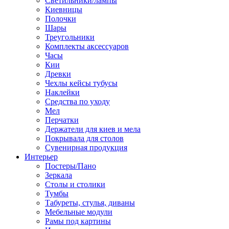
Светильники/лампы
Киевницы
Полочки
Шары
Треугольники
Комплекты аксессуаров
Часы
Кии
Древки
Чехлы кейсы тубусы
Наклейки
Средства по уходу
Мел
Перчатки
Держатели для киев и мела
Покрывала для столов
Сувенирная продукция
Интерьер
Постеры/Пано
Зеркала
Столы и столики
Тумбы
Табуреты, стулья, диваны
Мебельные модули
Рамы под картины