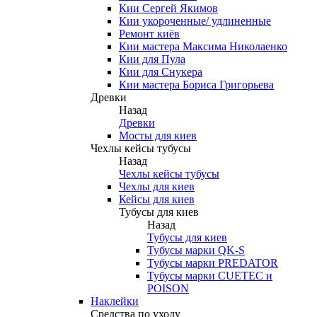
Кии Сергей Якимов
Кии укороченные/ удлиненные
Ремонт киёв
Кии мастера Максима Николаенко
Кии для Пула
Кии для Снукера
Кии мастера Бориса Григорьева
Древки
Назад
Древки
Мосты для киев
Чехлы кейсы тубусы
Назад
Чехлы кейсы тубусы
Чехлы для киев
Кейсы для киев
Тубусы для киев
Назад
Тубусы для киев
Тубусы марки QK-S
Тубусы марки PREDATOR
Тубусы марки CUETEC и
POISON
Наклейки
Средства по уходу