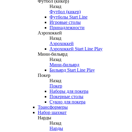
Футбол (кикер)
Назад
Футбол (кикер)
Футболы Start Line
Игровые столы
Принадлежности
Аэрохоккей
Назад
Аэрохоккей
Аэрохоккей Start Line Play
Мини-бильярд
Назад
Мини-бильярд
Бильярд Start Line Play
Покер
Назад
Покер
Наборы для покера
Покерные столы
Сукно для покера
Трансформеры
Набор шахмат
Нарды
Назад
Нарды