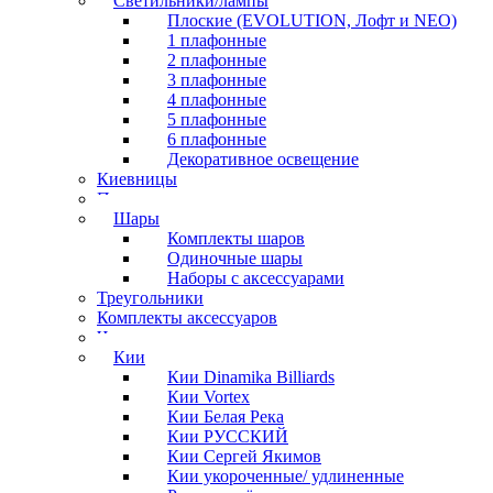
Светильники/лампы
Плоские (EVOLUTION, Лофт и NEO)
1 плафонные
2 плафонные
3 плафонные
4 плафонные
5 плафонные
6 плафонные
Декоративное освещение
Киевницы
Полочки
Шары
Комплекты шаров
Одиночные шары
Наборы с аксессуарами
Треугольники
Комплекты аксессуаров
Часы
Кии
Кии Dinamika Billiards
Кии Vortex
Кии Белая Река
Кии РУССКИЙ
Кии Сергей Якимов
Кии укороченные/ удлиненные