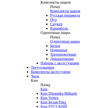
Комплекты шаров
Назад
Комплекты шаров
Русская пирамида
Пул
Снукер
Карамболь
Одиночные шары
Назад
Одиночные шары
Битки
Номерные
Тренировочные
Декоративные
Наборы с аксессуарами
Треугольники
Комплекты аксессуаров
Часы
Кии
Назад
Кии
Кии Dinamika Billiards
Кии Vortex
Кии Белая Река
Кии РУССКИЙ