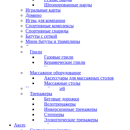
Шпонированные нарды
Игральные карты
Домино
Игры для компании
Спортивные комплексы
Спортивные снаряды
Батуты с сеткой
Мини батуты и трамплины
Дартс
Грили
Газовые грили
Керамические грили
Угольные грили
Массажное оборудование
Аксессуары для массажных столов
Массажные столы
Настольный хоккей
Тренажеры
Беговые дорожки
Велотренажеры
Инверсионные тренажеры
Степперы
Эллиптические тренажеры
Аксессуары для бильярда