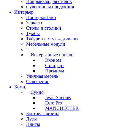
Покрывала для столов
Сувенирная продукция
Интерьер
Постеры/Пано
Зеркала
Столы и столики
Тумбы
Табуреты, стулья, диваны
Мебельные модули
Рамы под картины
Интерьерные панели
Эконом
Стандарт
Премиум
Уличная мебель
Освещение
Комплектующие
Сукно
Iwan Simonis
Euro Pro
MANCHECTER
Бортовая резина
Лузы
Плиты