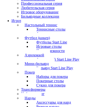
Профессиональная серия
Любительская серия
Игровое оборудование
Бильярдные коллекции
Игротека
Настольный теннис
Теннисные столы
Аксессуары
Футбол (кикер)
Футболы Start Line
Игровые столы
Принадлежности
Аэрохоккей
Аэрохоккей Start Line Play
Мини-бильярд
Бильярд Start Line Play
Покер
Наборы для покера
Покерные столы
Сукно для покера
Трансформеры
Набор шахмат
Нарды
Аксессуары для нард
Резные нарды