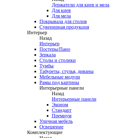
Держатели для киев и мела
Для киев
Для мела
Покрывала для столов
Сувенирная продукция
Интерьер
Назад
Интерьер
Постеры/Пано
Зеркала
Столы и столики
Тумбы
Табуреты, стулья, диваны
Мебельные модули
Рамы под картины
Интерьерные панели
Назад
Интерьерные панели
Эконом
Стандарт
Премиум
Уличная мебель
Освещение
Комплектующие
Назад