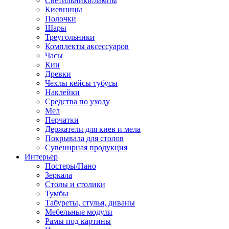
Светильники/лампы
Киевницы
Полочки
Шары
Треугольники
Комплекты аксессуаров
Часы
Кии
Древки
Чехлы кейсы тубусы
Наклейки
Средства по уходу
Мел
Перчатки
Держатели для киев и мела
Покрывала для столов
Сувенирная продукция
Интерьер
Постеры/Пано
Зеркала
Столы и столики
Тумбы
Табуреты, стулья, диваны
Мебельные модули
Рамы под картины