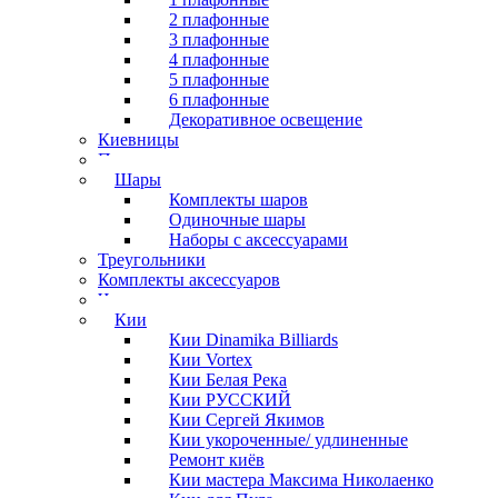
2 плафонные
3 плафонные
4 плафонные
5 плафонные
6 плафонные
Декоративное освещение
Киевницы
Полочки
Шары
Комплекты шаров
Одиночные шары
Наборы с аксессуарами
Треугольники
Комплекты аксессуаров
Часы
Кии
Кии Dinamika Billiards
Кии Vortex
Кии Белая Река
Кии РУССКИЙ
Кии Сергей Якимов
Кии укороченные/ удлиненные
Ремонт киёв
Кии мастера Максима Николаенко