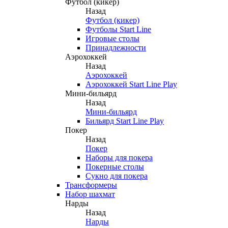
Футбол (кикер)
Назад
Футбол (кикер)
Футболы Start Line
Игровые столы
Принадлежности
Аэрохоккей
Назад
Аэрохоккей
Аэрохоккей Start Line Play
Мини-бильярд
Назад
Мини-бильярд
Бильярд Start Line Play
Покер
Назад
Покер
Наборы для покера
Покерные столы
Сукно для покера
Трансформеры
Набор шахмат
Нарды
Назад
Нарды