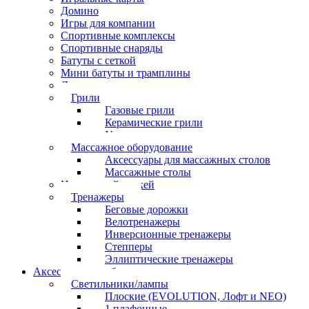
Домино
Игры для компании
Спортивные комплексы
Спортивные снаряды
Батуты с сеткой
Мини батуты и трамплины
Дартс
Грили
Газовые грили
Керамические грили
Угольные грили
Массажное оборудование
Аксессуары для массажных столов
Массажные столы
Настольный хоккей
Тренажеры
Беговые дорожки
Велотренажеры
Инверсионные тренажеры
Степперы
Эллиптические тренажеры
Аксессуары для бильярда
Светильники/лампы
Плоские (EVOLUTION, Лофт и NEO)
1 плафонные