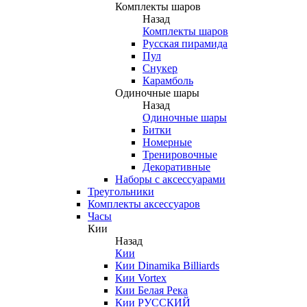
Комплекты шаров
Назад
Комплекты шаров
Русская пирамида
Пул
Снукер
Карамболь
Одиночные шары
Назад
Одиночные шары
Битки
Номерные
Тренировочные
Декоративные
Наборы с аксессуарами
Треугольники
Комплекты аксессуаров
Часы
Кии
Назад
Кии
Кии Dinamika Billiards
Кии Vortex
Кии Белая Река
Кии РУССКИЙ