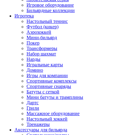
Игровое оборудование
Бильярдные коллекции
Игротека
Настольный теннис
Футбол (кикер)
Аэрохоккей
Мини-бильярд
Покер
Трансформеры
Набор шахмат
Нарды
Игральные карты
Домино
Игры для компании
Спортивные комплексы
Спортивные снаряды
Батуты с сеткой
Мини батуты и трамплины
Дартс
Грили
Массажное оборудование
Настольный хоккей
Тренажеры
Аксессуары для бильярда