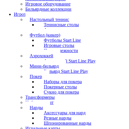
Игровое оборудование
Бильярдные коллекции
Игротека
Настольный теннис
Теннисные столы
Аксессуары
Футбол (кикер)
Футболы Start Line
Игровые столы
Принадлежности
Аэрохоккей
Аэрохоккей Start Line Play
Мини-бильярд
Бильярд Start Line Play
Покер
Наборы для покера
Покерные столы
Сукно для покера
Трансформеры
Набор шахмат
Нарды
Аксессуары для нард
Резные нарды
Шпонированные нарды
Игральные карты