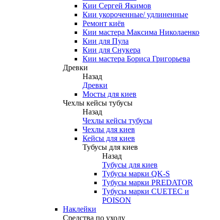
Кии Сергей Якимов
Кии укороченные/ удлиненные
Ремонт киёв
Кии мастера Максима Николаенко
Кии для Пула
Кии для Снукера
Кии мастера Бориса Григорьева
Древки
Назад
Древки
Мосты для киев
Чехлы кейсы тубусы
Назад
Чехлы кейсы тубусы
Чехлы для киев
Кейсы для киев
Тубусы для киев
Назад
Тубусы для киев
Тубусы марки QK-S
Тубусы марки PREDATOR
Тубусы марки CUETEC и
POISON
Наклейки
Средства по уходу