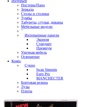
Интерьер
Постеры/Пано
Зеркала
Столы и столики
Тумбы
Табуреты, стулья, диваны
Мебельные модули
Рамы под картины
Интерьерные панели
Эконом
Стандарт
Премиум
Уличная мебель
Освещение
Комплектующие
Сукно
Iwan Simonis
Euro Pro
MANCHECTER
Бортовая резина
Лузы
Плиты