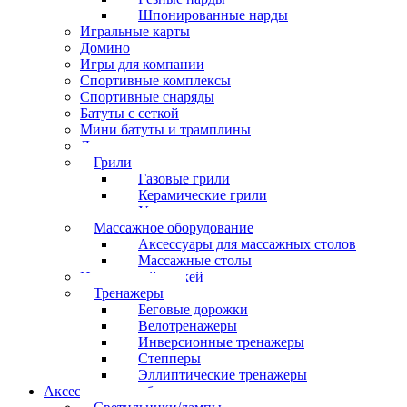
Шпонированные нарды
Игральные карты
Домино
Игры для компании
Спортивные комплексы
Спортивные снаряды
Батуты с сеткой
Мини батуты и трамплины
Дартс
Грили
Газовые грили
Керамические грили
Угольные грили
Массажное оборудование
Аксессуары для массажных столов
Массажные столы
Настольный хоккей
Тренажеры
Беговые дорожки
Велотренажеры
Инверсионные тренажеры
Степперы
Эллиптические тренажеры
Аксессуары для бильярда