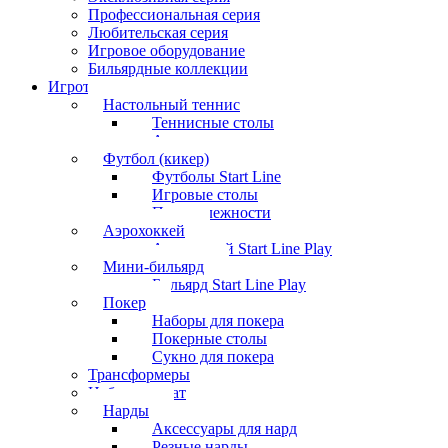
Профессиональная серия
Любительская серия
Игровое оборудование
Бильярдные коллекции
Игротека
Настольный теннис
Теннисные столы
Аксессуары
Футбол (кикер)
Футболы Start Line
Игровые столы
Принадлежности
Аэрохоккей
Аэрохоккей Start Line Play
Мини-бильярд
Бильярд Start Line Play
Покер
Наборы для покера
Покерные столы
Сукно для покера
Трансформеры
Набор шахмат
Нарды
Аксессуары для нард
Резные нарды