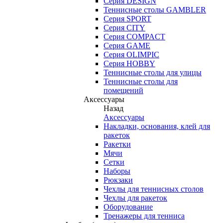
Серия DESIGN
Теннисные столы GAMBLER
Серия SPORT
Серия CITY
Серия COMPACT
Серия GAME
Серия OLIMPIC
Серия HOBBY
Теннисные столы для улицы
Теннисные столы для
помещений
Аксессуары
Назад
Аксессуары
Накладки, основания, клей для
ракеток
Ракетки
Мячи
Сетки
Наборы
Рюкзаки
Чехлы для теннисных столов
Чехлы для ракеток
Оборудование
Тренажеры для тенниса