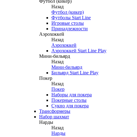
Футбол (кикер)
Назад
Футбол (кикер)
Футболы Start Line
Игровые столы
Принадлежности
Аэрохоккей
Назад
Аэрохоккей
Аэрохоккей Start Line Play
Мини-бильярд
Назад
Мини-бильярд
Бильярд Start Line Play
Покер
Назад
Покер
Наборы для покера
Покерные столы
Сукно для покера
Трансформеры
Набор шахмат
Нарды
Назад
Нарды