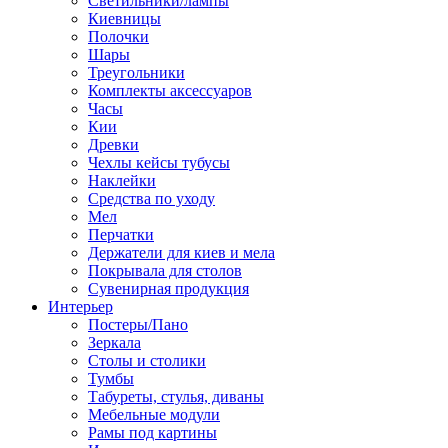
Светильники/лампы
Киевницы
Полочки
Шары
Треугольники
Комплекты аксессуаров
Часы
Кии
Древки
Чехлы кейсы тубусы
Наклейки
Средства по уходу
Мел
Перчатки
Держатели для киев и мела
Покрывала для столов
Сувенирная продукция
Интерьер
Постеры/Пано
Зеркала
Столы и столики
Тумбы
Табуреты, стулья, диваны
Мебельные модули
Рамы под картины