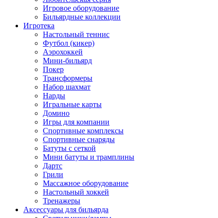
Игровое оборудование
Бильярдные коллекции
Игротека
Настольный теннис
Футбол (кикер)
Аэрохоккей
Мини-бильярд
Покер
Трансформеры
Набор шахмат
Нарды
Игральные карты
Домино
Игры для компании
Спортивные комплексы
Спортивные снаряды
Батуты с сеткой
Мини батуты и трамплины
Дартс
Грили
Массажное оборудование
Настольный хоккей
Тренажеры
Аксессуары для бильярда