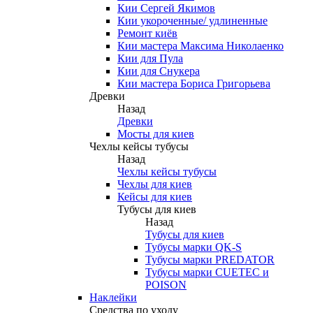
Кии Сергей Якимов
Кии укороченные/ удлиненные
Ремонт киёв
Кии мастера Максима Николаенко
Кии для Пула
Кии для Снукера
Кии мастера Бориса Григорьева
Древки
Назад
Древки
Мосты для киев
Чехлы кейсы тубусы
Назад
Чехлы кейсы тубусы
Чехлы для киев
Кейсы для киев
Тубусы для киев
Назад
Тубусы для киев
Тубусы марки QK-S
Тубусы марки PREDATOR
Тубусы марки CUETEC и
POISON
Наклейки
Средства по уходу