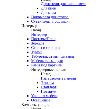
Держатели для киев и мела
Для киев
Для мела
Покрывала для столов
Сувенирная продукция
Интерьер
Назад
Интерьер
Постеры/Пано
Зеркала
Столы и столики
Тумбы
Табуреты, стулья, диваны
Мебельные модули
Рамы под картины
Интерьерные панели
Назад
Интерьерные панели
Эконом
Стандарт
Премиум
Уличная мебель
Освещение
Комплектующие
Назад