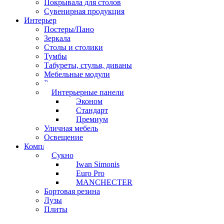
Покрывала для столов
Сувенирная продукция
Интерьер
Постеры/Пано
Зеркала
Столы и столики
Тумбы
Табуреты, стулья, диваны
Мебельные модули
Рамы под картины
Интерьерные панели
Эконом
Стандарт
Премиум
Уличная мебель
Освещение
Комплектующие
Сукно
Iwan Simonis
Euro Pro
MANCHECTER
Бортовая резина
Лузы
Плиты