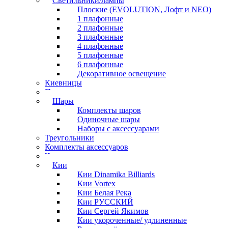
Светильники/лампы
Плоские (EVOLUTION, Лофт и NEO)
1 плафонные
2 плафонные
3 плафонные
4 плафонные
5 плафонные
6 плафонные
Декоративное освещение
Киевницы
Полочки
Шары
Комплекты шаров
Одиночные шары
Наборы с аксессуарами
Треугольники
Комплекты аксессуаров
Часы
Кии
Кии Dinamika Billiards
Кии Vortex
Кии Белая Река
Кии РУССКИЙ
Кии Сергей Якимов
Кии укороченные/ удлиненные