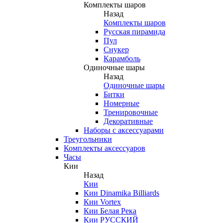
Комплекты шаров
Назад
Комплекты шаров
Русская пирамида
Пул
Снукер
Карамболь
Одиночные шары
Назад
Одиночные шары
Битки
Номерные
Тренировочные
Декоративные
Наборы с аксессуарами
Треугольники
Комплекты аксессуаров
Часы
Кии
Назад
Кии
Кии Dinamika Billiards
Кии Vortex
Кии Белая Река
Кии РУССКИЙ