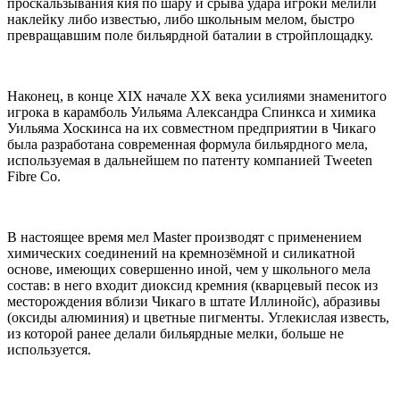
проскальзывания кия по шару и срыва удара игроки мелили
наклейку либо известью, либо школьным мелом, быстро
превращавшим поле бильярдной баталии в стройплощадку.
Наконец, в конце XIX начале XX века усилиями знаменитого
игрока в карамболь Уильяма Александра Спинкса и химика
Уильяма Хоскинса на их совместном предприятии в Чикаго
была разработана современная формула бильярдного мела,
используемая в дальнейшем по патенту компанией Tweeten
Fibre Co.
В настоящее время мел Master производят с применением
химических соединений на кремнозёмной и силикатной
основе, имеющих совершенно иной, чем у школьного мела
состав: в него входит диоксид кремния (кварцевый песок из
месторождения вблизи Чикаго в штате Иллинойс), абразивы
(оксиды алюминия) и цветные пигменты. Углекислая известь,
из которой ранее делали бильярдные мелки, больше не
используется.