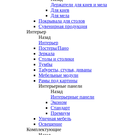
Держатели для киев и мела
Для киев
Для мела
Покрывала для столов
Сувенирная продукция
Интерьер
Назад
Интерьер
Постеры/Пано
Зеркала
Столы и столики
Тумбы
Табуреты, стулья, диваны
Мебельные модули
Рамы под картины
Интерьерные панели
Назад
Интерьерные панели
Эконом
Стандарт
Премиум
Уличная мебель
Освещение
Комплектующие
Назад