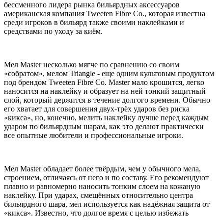
бессменного лидера рынка бильярдных аксессуаров
американская компания Tweeten Fibre Co., которая известна
среди игроков в бильярд также своими наклейками и
средствами по уходу за киём.
Мел Master несколько мягче по сравнению со своим
«собратом», мелом Triangle - еще одним культовым продуктом
под брендом Tweeten Fibre Co. Master мало крошится, легко
наносится на наклейку и образует на ней тонкий защитный
слой, который держится в течение долгого времени. Обычно
его хватает для совершения двух-трёх ударов без риска
«кикса», но, конечно, мелить наклейку лучше перед каждым
ударом по бильярдным шарам, как это делают практически
все опытные любители и профессиональные игроки.
Мел Master обладает более твёрдым, чем у обычного мела,
строением, отличаясь от него и по составу. Его рекомендуют
плавно и равномерно наносить тонким слоем на кожаную
наклейку. При ударах, смещённых относительно центра
бильярдного шара, мел используется как надёжная защита от
«кикса». Известно, что долгое время с целью избежать