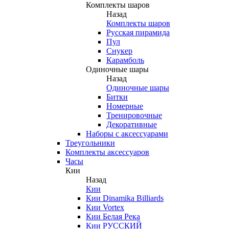
Комплекты шаров
Назад
Комплекты шаров
Русская пирамида
Пул
Снукер
Карамболь
Одиночные шары
Назад
Одиночные шары
Битки
Номерные
Тренировочные
Декоративные
Наборы с аксессуарами
Треугольники
Комплекты аксессуаров
Часы
Кии
Назад
Кии
Кии Dinamika Billiards
Кии Vortex
Кии Белая Река
Кии РУССКИЙ