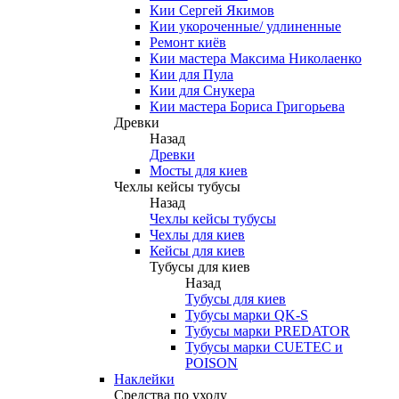
Кии Сергей Якимов
Кии укороченные/ удлиненные
Ремонт киёв
Кии мастера Максима Николаенко
Кии для Пула
Кии для Снукера
Кии мастера Бориса Григорьева
Древки
Назад
Древки
Мосты для киев
Чехлы кейсы тубусы
Назад
Чехлы кейсы тубусы
Чехлы для киев
Кейсы для киев
Тубусы для киев
Назад
Тубусы для киев
Тубусы марки QK-S
Тубусы марки PREDATOR
Тубусы марки CUETEC и
POISON
Наклейки
Средства по уходу