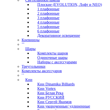
Светильники/лампы
Плоские (EVOLUTION, Лофт и NEO)
1 плафонные
2 плафонные
3 плафонные
4 плафонные
5 плафонные
6 плафонные
Декоративное освещение
Киевницы
Полочки
Шары
Комплекты шаров
Одиночные шары
Наборы с аксессуарами
Треугольники
Комплекты аксессуаров
Часы
Кии
Кии Dinamika Billiards
Кии Vortex
Кии Белая Река
Кии РУССКИЙ
Кии Сергей Якимов
Кии укороченные/ удлиненные