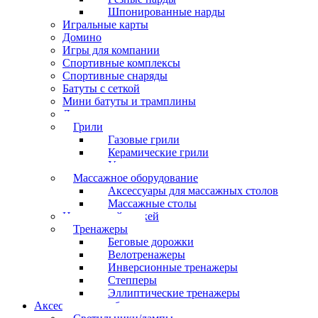
Шпонированные нарды
Игральные карты
Домино
Игры для компании
Спортивные комплексы
Спортивные снаряды
Батуты с сеткой
Мини батуты и трамплины
Дартс
Грили
Газовые грили
Керамические грили
Угольные грили
Массажное оборудование
Аксессуары для массажных столов
Массажные столы
Настольный хоккей
Тренажеры
Беговые дорожки
Велотренажеры
Инверсионные тренажеры
Степперы
Эллиптические тренажеры
Аксессуары для бильярда