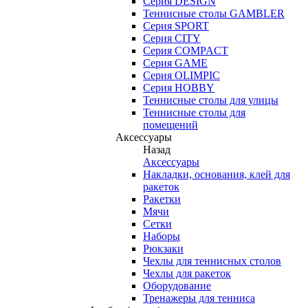
Серия DESIGN
Теннисные столы GAMBLER
Серия SPORT
Серия CITY
Серия COMPACT
Серия GAME
Серия OLIMPIC
Серия HOBBY
Теннисные столы для улицы
Теннисные столы для
помещений
Аксессуары
Назад
Аксессуары
Накладки, основания, клей для
ракеток
Ракетки
Мячи
Сетки
Наборы
Рюкзаки
Чехлы для теннисных столов
Чехлы для ракеток
Оборудование
Тренажеры для тенниса