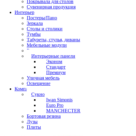
Покрывала для столов
Сувенирная продукция
Интерьер
Постеры/Пано
Зеркала
Столы и столики
Тумбы
Табуреты, стулья, диваны
Мебельные модули
Рамы под картины
Интерьерные панели
Эконом
Стандарт
Премиум
Уличная мебель
Освещение
Комплектующие
Сукно
Iwan Simonis
Euro Pro
MANCHECTER
Бортовая резина
Лузы
Плиты