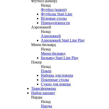
Футбол (кикер)
Назад
Футбол (кикер)
Футболы Start Line
Игровые столы
Принадлежности
Аэрохоккей
Назад
Аэрохоккей
Аэрохоккей Start Line Play
Мини-бильярд
Назад
Мини-бильярд
Бильярд Start Line Play
Покер
Назад
Покер
Наборы для покера
Покерные столы
Сукно для покера
Трансформеры
Набор шахмат
Нарды
Назад
Нарды