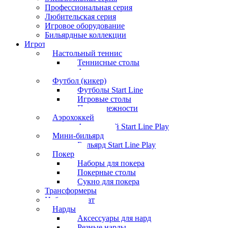
Профессиональная серия
Любительская серия
Игровое оборудование
Бильярдные коллекции
Игротека
Настольный теннис
Теннисные столы
Аксессуары
Футбол (кикер)
Футболы Start Line
Игровые столы
Принадлежности
Аэрохоккей
Аэрохоккей Start Line Play
Мини-бильярд
Бильярд Start Line Play
Покер
Наборы для покера
Покерные столы
Сукно для покера
Трансформеры
Набор шахмат
Нарды
Аксессуары для нард
Резные нарды