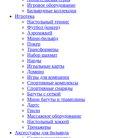
Игровое оборудование
Бильярдные коллекции
Игротека
Настольный теннис
Футбол (кикер)
Аэрохоккей
Мини-бильярд
Покер
Трансформеры
Набор шахмат
Нарды
Игральные карты
Домино
Игры для компании
Спортивные комплексы
Спортивные снаряды
Батуты с сеткой
Мини батуты и трамплины
Дартс
Грили
Массажное оборудование
Настольный хоккей
Тренажеры
Аксессуары для бильярда