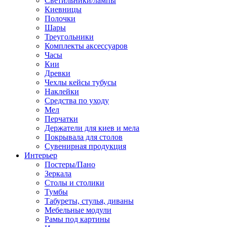
Светильники/лампы
Киевницы
Полочки
Шары
Треугольники
Комплекты аксессуаров
Часы
Кии
Древки
Чехлы кейсы тубусы
Наклейки
Средства по уходу
Мел
Перчатки
Держатели для киев и мела
Покрывала для столов
Сувенирная продукция
Интерьер
Постеры/Пано
Зеркала
Столы и столики
Тумбы
Табуреты, стулья, диваны
Мебельные модули
Рамы под картины