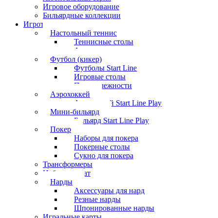
Игровое оборудование
Бильярдные коллекции
Игротека
Настольный теннис
Теннисные столы
Аксессуары
Футбол (кикер)
Футболы Start Line
Игровые столы
Принадлежности
Аэрохоккей
Аэрохоккей Start Line Play
Мини-бильярд
Бильярд Start Line Play
Покер
Наборы для покера
Покерные столы
Сукно для покера
Трансформеры
Набор шахмат
Нарды
Аксессуары для нард
Резные нарды
Шпонированные нарды
Игральные карты