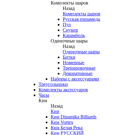
Комплекты шаров
Назад
Комплекты шаров
Русская пирамида
Пул
Снукер
Карамболь
Одиночные шары
Назад
Одиночные шары
Битки
Номерные
Тренировочные
Декоративные
Наборы с аксессуарами
Треугольники
Комплекты аксессуаров
Часы
Кии
Назад
Кии
Кии Dinamika Billiards
Кии Vortex
Кии Белая Река
Кии РУССКИЙ