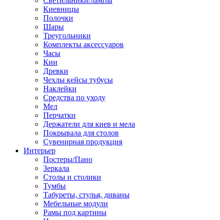
Светильники/лампы
Киевницы
Полочки
Шары
Треугольники
Комплекты аксессуаров
Часы
Кии
Древки
Чехлы кейсы тубусы
Наклейки
Средства по уходу
Мел
Перчатки
Держатели для киев и мела
Покрывала для столов
Сувенирная продукция
Интерьер
Постеры/Пано
Зеркала
Столы и столики
Тумбы
Табуреты, стулья, диваны
Мебельные модули
Рамы под картины