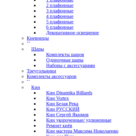
2 плафонные
3 плафонные
4 плафонные
5 плафонные
6 плафонные
Декоративное освещение
Киевницы
Полочки
Шары
Комплекты шаров
Одиночные шары
Наборы с аксессуарами
Треугольники
Комплекты аксессуаров
Часы
Кии
Кии Dinamika Billiards
Кии Vortex
Кии Белая Река
Кии РУССКИЙ
Кии Сергей Якимов
Кии укороченные/ удлиненные
Ремонт киёв
Кии мастера Максима Николаенко