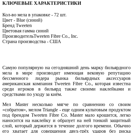
КЛЮЧЕВЫЕ ХАРАКТЕРИСТИКИ
Кол-во мела в упаковке -
72 шт.
Цвет -
Blue (синий)
Бренд
Tweeten
Цветовая гамма
синий
Производитель
Tweeten Fibre Co., Inc.
Страна производства -
США
Самую популярную на сегодняшний день марку бильярдного
мела в мире производит имеющая вековую репутацию
бессменного лидера рынка бильярдных аксессуаров
американская компания Tweeten Fibre Co., которая известна
среди игроков в бильярд также своими наклейками и
средствами по уходу за киём.
Мел Master несколько мягче по сравнению со своим
«собратом», мелом Triangle - еще одним культовым продуктом
под брендом Tweeten Fibre Co. Master мало крошится, легко
наносится на наклейку и образует на ней тонкий защитный
слой, который держится в течение долгого времени. Обычно
его хватает для совершения двух-трёх ударов без риска