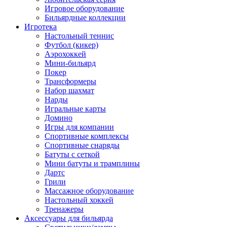
Игровое оборудование
Бильярдные коллекции
Игротека
Настольный теннис
Футбол (кикер)
Аэрохоккей
Мини-бильярд
Покер
Трансформеры
Набор шахмат
Нарды
Игральные карты
Домино
Игры для компании
Спортивные комплексы
Спортивные снаряды
Батуты с сеткой
Мини батуты и трамплины
Дартс
Грили
Массажное оборудование
Настольный хоккей
Тренажеры
Аксессуары для бильярда