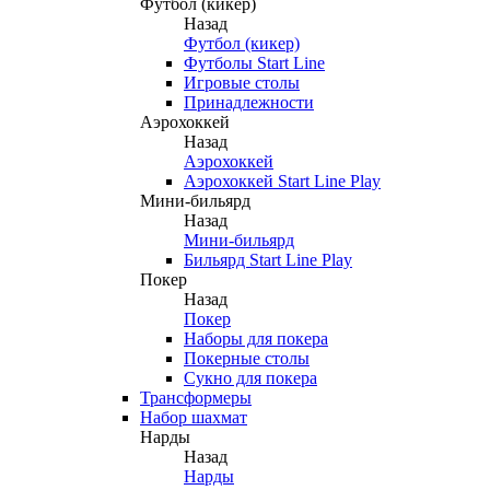
Футбол (кикер)
Назад
Футбол (кикер)
Футболы Start Line
Игровые столы
Принадлежности
Аэрохоккей
Назад
Аэрохоккей
Аэрохоккей Start Line Play
Мини-бильярд
Назад
Мини-бильярд
Бильярд Start Line Play
Покер
Назад
Покер
Наборы для покера
Покерные столы
Сукно для покера
Трансформеры
Набор шахмат
Нарды
Назад
Нарды