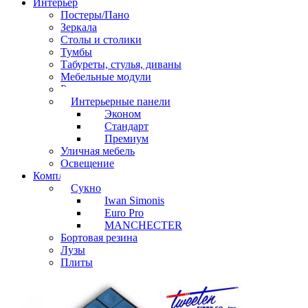
Интерьер
Постеры/Пано
Зеркала
Столы и столики
Тумбы
Табуреты, стулья, диваны
Мебельные модули
Рамы под картины
Интерьерные панели
Эконом
Стандарт
Премиум
Уличная мебель
Освещение
Комплектующие
Сукно
Iwan Simonis
Euro Pro
MANCHECTER
Бортовая резина
Лузы
Плиты