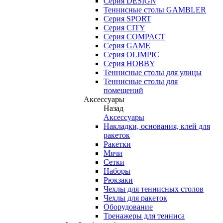
Серия DESIGN
Теннисные столы GAMBLER
Серия SPORT
Серия CITY
Серия COMPACT
Серия GAME
Серия OLIMPIC
Серия HOBBY
Теннисные столы для улицы
Теннисные столы для
помещений
Аксессуары
Назад
Аксессуары
Накладки, основания, клей для
ракеток
Ракетки
Мячи
Сетки
Наборы
Рюкзаки
Чехлы для теннисных столов
Чехлы для ракеток
Оборудование
Тренажеры для тенниса