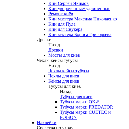
Кии Сергей Якимов
Кии укороченные/ удлиненные
Ремонт киёв
Кии мастера Максима Николаенко
Кии для Пула
Кии для Снукера
Кии мастера Бориса Григорьева
Древки
Назад
Древки
Мосты для киев
Чехлы кейсы тубусы
Назад
Чехлы кейсы тубусы
Чехлы для киев
Кейсы для киев
Тубусы для киев
Назад
Тубусы для киев
Тубусы марки QK-S
Тубусы марки PREDATOR
Тубусы марки CUETEC и
POISON
Наклейки
Средства по уходу