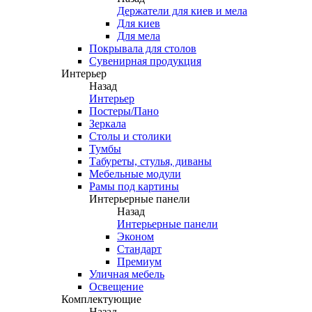
Держатели для киев и мела
Для киев
Для мела
Покрывала для столов
Сувенирная продукция
Интерьер
Назад
Интерьер
Постеры/Пано
Зеркала
Столы и столики
Тумбы
Табуреты, стулья, диваны
Мебельные модули
Рамы под картины
Интерьерные панели
Назад
Интерьерные панели
Эконом
Стандарт
Премиум
Уличная мебель
Освещение
Комплектующие
Назад