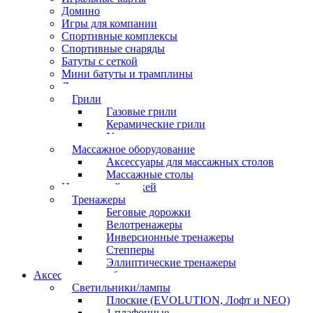
Домино
Игры для компании
Спортивные комплексы
Спортивные снаряды
Батуты с сеткой
Мини батуты и трамплины
Дартс
Грили
Газовые грили
Керамические грили
Угольные грили
Массажное оборудование
Аксессуары для массажных столов
Массажные столы
Настольный хоккей
Тренажеры
Беговые дорожки
Велотренажеры
Инверсионные тренажеры
Степперы
Эллиптические тренажеры
Аксессуары для бильярда
Светильники/лампы
Плоские (EVOLUTION, Лофт и NEO)
1 плафонные