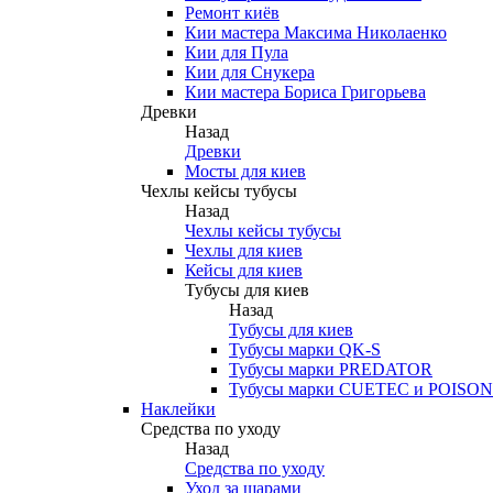
Ремонт киёв
Кии мастера Максима Николаенко
Кии для Пула
Кии для Снукера
Кии мастера Бориса Григорьева
Древки
Назад
Древки
Мосты для киев
Чехлы кейсы тубусы
Назад
Чехлы кейсы тубусы
Чехлы для киев
Кейсы для киев
Тубусы для киев
Назад
Тубусы для киев
Тубусы марки QK-S
Тубусы марки PREDATOR
Тубусы марки CUETEC и POISON
Наклейки
Средства по уходу
Назад
Средства по уходу
Уход за шарами