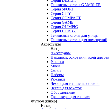
Серия DESIGN
Теннисные столы GAMBLER
Серия SPORT
Серия CITY
Серия COMPACT
Серия GAME
Серия OLIMPIC
Серия HOBBY
Теннисные столы для улицы
Теннисные столы для помещений
Аксессуары
Назад
Аксессуары
Накладки, основания, клей для ра
Ракетки
Мячи
Сетки
Наборы
Рюкзаки
Чехлы для теннисных столов
Чехлы для ракеток
Оборудование
Тренажеры для тенниса
Футбол (кикер)
Назад