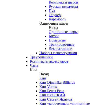
Комплекты шаров
Русская пирамида
Пул
Снукер
Карамболь
Одиночные шары
Назад
Одиночные шары
Битки
Номерные
Тренировочные
Декоративные
Наборы с аксессуарами
Треугольники
Комплекты аксессуаров
Часы
Кии
Назад
Кии
Кии Dinamika Billiards
Кии Vortex
Кии Белая Река
Кии РУССКИЙ
Кии Сергей Якимов
Кии укороченные/ удлиненные