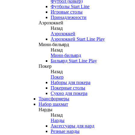
Футбол (кикер)
Футболы Start Line
Игровые столы
Принадлежности
Аэрохоккей
Назад
Аэрохоккей
Аэрохоккей Start Line Play
Мини-бильярд
Назад
Мини-бильярд
Бильярд Start Line Play
Покер
Назад
Покер
Наборы для покера
Покерные столы
Сукно для покера
Трансформеры
Набор шахмат
Нарды
Назад
Нарды
Аксессуары для нард
Резные нарды