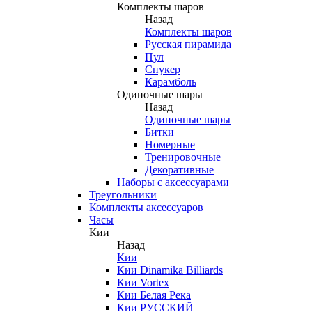
Комплекты шаров
Назад
Комплекты шаров
Русская пирамида
Пул
Снукер
Карамболь
Одиночные шары
Назад
Одиночные шары
Битки
Номерные
Тренировочные
Декоративные
Наборы с аксессуарами
Треугольники
Комплекты аксессуаров
Часы
Кии
Назад
Кии
Кии Dinamika Billiards
Кии Vortex
Кии Белая Река
Кии РУССКИЙ