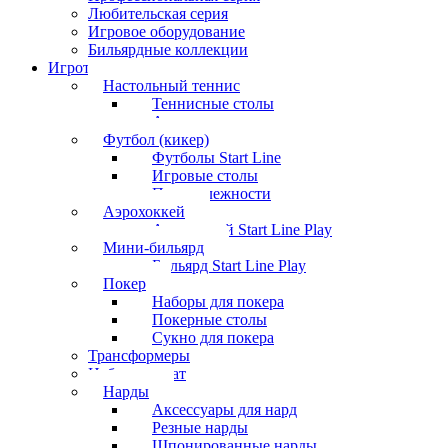
Любительская серия
Игровое оборудование
Бильярдные коллекции
Игротека
Настольный теннис
Теннисные столы
Аксессуары
Футбол (кикер)
Футболы Start Line
Игровые столы
Принадлежности
Аэрохоккей
Аэрохоккей Start Line Play
Мини-бильярд
Бильярд Start Line Play
Покер
Наборы для покера
Покерные столы
Сукно для покера
Трансформеры
Набор шахмат
Нарды
Аксессуары для нард
Резные нарды
Шпонированные нарды