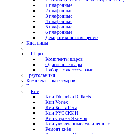
1 плафонные
2 плафонные
3 плафонные
4 плафонные
5 плафонные
6 плафонные
Декоративное освещение
Киевницы
Полочки
Шары
Комплекты шаров
Одиночные шары
Наборы с аксессуарами
Треугольники
Комплекты аксессуаров
Часы
Кии
Кии Dinamika Billiards
Кии Vortex
Кии Белая Река
Кии РУССКИЙ
Кии Сергей Якимов
Кии укороченные/ удлиненные
Ремонт киёв