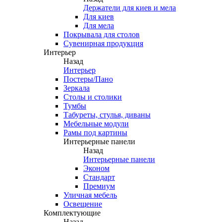
Держатели для киев и мела
Для киев
Для мела
Покрывала для столов
Сувенирная продукция
Интерьер
Назад
Интерьер
Постеры/Пано
Зеркала
Столы и столики
Тумбы
Табуреты, стулья, диваны
Мебельные модули
Рамы под картины
Интерьерные панели
Назад
Интерьерные панели
Эконом
Стандарт
Премиум
Уличная мебель
Освещение
Комплектующие
Назад