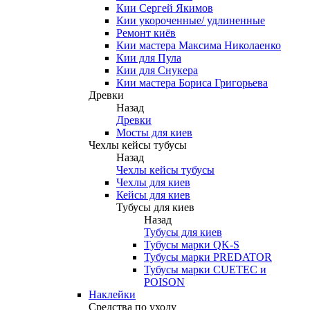
Кии Сергей Якимов
Кии укороченные/ удлиненные
Ремонт киёв
Кии мастера Максима Николаенко
Кии для Пула
Кии для Снукера
Кии мастера Бориса Григорьева
Древки
Назад
Древки
Мосты для киев
Чехлы кейсы тубусы
Назад
Чехлы кейсы тубусы
Чехлы для киев
Кейсы для киев
Тубусы для киев
Назад
Тубусы для киев
Тубусы марки QK-S
Тубусы марки PREDATOR
Тубусы марки CUETEC и
POISON
Наклейки
Средства по уходу