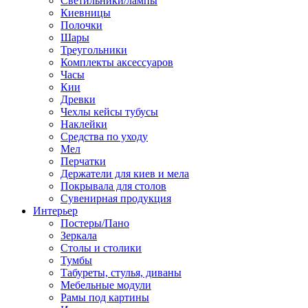
Светильники/лампы
Киевницы
Полочки
Шары
Треугольники
Комплекты аксессуаров
Часы
Кии
Древки
Чехлы кейсы тубусы
Наклейки
Средства по уходу
Мел
Перчатки
Держатели для киев и мела
Покрывала для столов
Сувенирная продукция
Интерьер
Постеры/Пано
Зеркала
Столы и столики
Тумбы
Табуреты, стулья, диваны
Мебельные модули
Рамы под картины