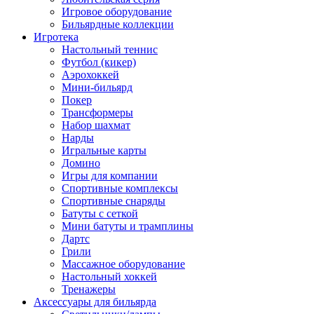
Игровое оборудование
Бильярдные коллекции
Игротека
Настольный теннис
Футбол (кикер)
Аэрохоккей
Мини-бильярд
Покер
Трансформеры
Набор шахмат
Нарды
Игральные карты
Домино
Игры для компании
Спортивные комплексы
Спортивные снаряды
Батуты с сеткой
Мини батуты и трамплины
Дартс
Грили
Массажное оборудование
Настольный хоккей
Тренажеры
Аксессуары для бильярда