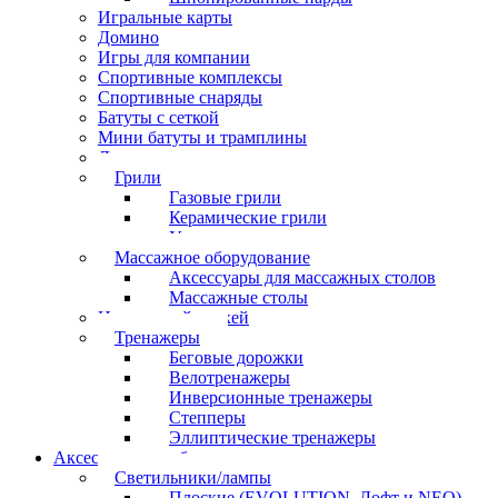
Игральные карты
Домино
Игры для компании
Спортивные комплексы
Спортивные снаряды
Батуты с сеткой
Мини батуты и трамплины
Дартс
Грили
Газовые грили
Керамические грили
Угольные грили
Массажное оборудование
Аксессуары для массажных столов
Массажные столы
Настольный хоккей
Тренажеры
Беговые дорожки
Велотренажеры
Инверсионные тренажеры
Степперы
Эллиптические тренажеры
Аксессуары для бильярда
Светильники/лампы
Плоские (EVOLUTION, Лофт и NEO)