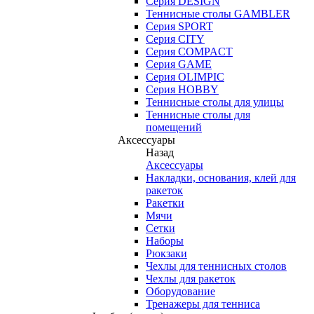
Серия DESIGN
Теннисные столы GAMBLER
Серия SPORT
Серия CITY
Серия COMPACT
Серия GAME
Серия OLIMPIC
Серия HOBBY
Теннисные столы для улицы
Теннисные столы для
помещений
Аксессуары
Назад
Аксессуары
Накладки, основания, клей для
ракеток
Ракетки
Мячи
Сетки
Наборы
Рюкзаки
Чехлы для теннисных столов
Чехлы для ракеток
Оборудование
Тренажеры для тенниса