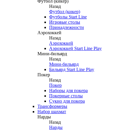
Футбол (кикер)
Назад
Футбол (кикер)
Футболы Start Line
Игровые столы
Принадлежности
Аэрохоккей
Назад
Аэрохоккей
Аэрохоккей Start Line Play
Мини-бильярд
Назад
Мини-бильярд
Бильярд Start Line Play
Покер
Назад
Покер
Наборы для покера
Покерные столы
Сукно для покера
Трансформеры
Набор шахмат
Нарды
Назад
Нарды