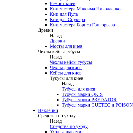
Ремонт киёв
Кии мастера Максима Николаенко
Кии для Пула
Кии для Снукера
Кии мастера Бориса Григорьева
Древки
Назад
Древки
Мосты для киев
Чехлы кейсы тубусы
Назад
Чехлы кейсы тубусы
Чехлы для киев
Кейсы для киев
Тубусы для киев
Назад
Тубусы для киев
Тубусы марки QK-S
Тубусы марки PREDATOR
Тубусы марки CUETEC и POISON
Наклейки
Средства по уходу
Назад
Средства по уходу
Уход за шарами