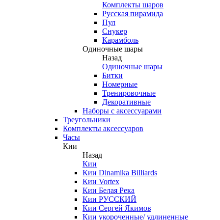
Комплекты шаров
Русская пирамида
Пул
Снукер
Карамболь
Одиночные шары
Назад
Одиночные шары
Битки
Номерные
Тренировочные
Декоративные
Наборы с аксессуарами
Треугольники
Комплекты аксессуаров
Часы
Кии
Назад
Кии
Кии Dinamika Billiards
Кии Vortex
Кии Белая Река
Кии РУССКИЙ
Кии Сергей Якимов
Кии укороченные/ удлиненные