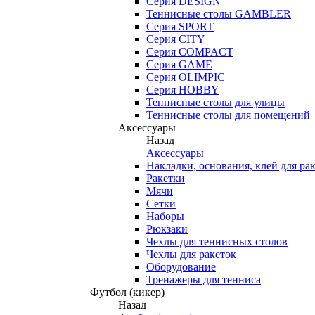
Серия DESIGN
Теннисные столы GAMBLER
Серия SPORT
Серия CITY
Серия COMPACT
Серия GAME
Серия OLIMPIC
Серия HOBBY
Теннисные столы для улицы
Теннисные столы для помещений
Аксессуары
Назад
Аксессуары
Накладки, основания, клей для ра
Ракетки
Мячи
Сетки
Наборы
Рюкзаки
Чехлы для теннисных столов
Чехлы для ракеток
Оборудование
Тренажеры для тенниса
Футбол (кикер)
Назад