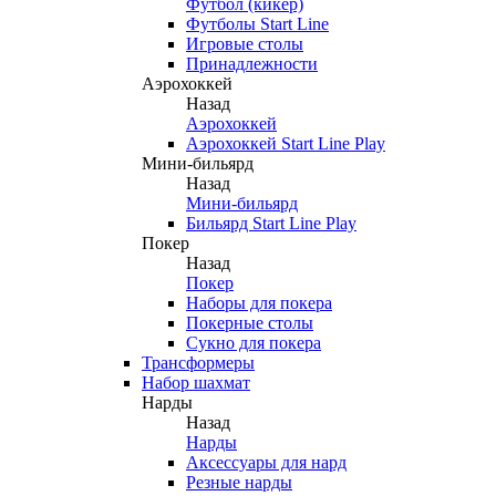
Футбол (кикер)
Футболы Start Line
Игровые столы
Принадлежности
Аэрохоккей
Назад
Аэрохоккей
Аэрохоккей Start Line Play
Мини-бильярд
Назад
Мини-бильярд
Бильярд Start Line Play
Покер
Назад
Покер
Наборы для покера
Покерные столы
Сукно для покера
Трансформеры
Набор шахмат
Нарды
Назад
Нарды
Аксессуары для нард
Резные нарды