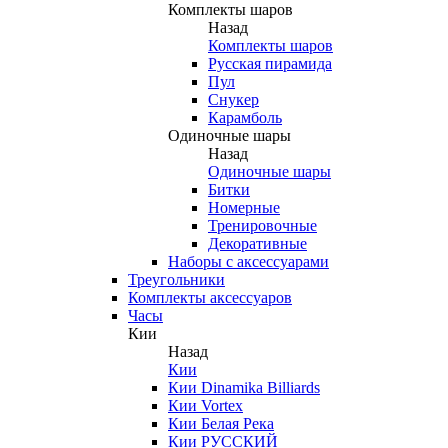
Комплекты шаров
Назад
Комплекты шаров
Русская пирамида
Пул
Снукер
Карамболь
Одиночные шары
Назад
Одиночные шары
Битки
Номерные
Тренировочные
Декоративные
Наборы с аксессуарами
Треугольники
Комплекты аксессуаров
Часы
Кии
Назад
Кии
Кии Dinamika Billiards
Кии Vortex
Кии Белая Река
Кии РУССКИЙ