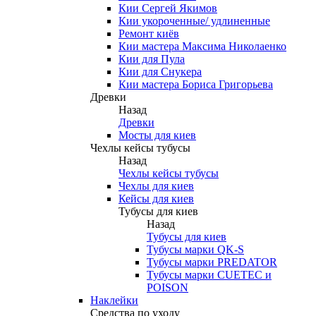
Кии Сергей Якимов
Кии укороченные/ удлиненные
Ремонт киёв
Кии мастера Максима Николаенко
Кии для Пула
Кии для Снукера
Кии мастера Бориса Григорьева
Древки
Назад
Древки
Мосты для киев
Чехлы кейсы тубусы
Назад
Чехлы кейсы тубусы
Чехлы для киев
Кейсы для киев
Тубусы для киев
Назад
Тубусы для киев
Тубусы марки QK-S
Тубусы марки PREDATOR
Тубусы марки CUETEC и
POISON
Наклейки
Средства по уходу