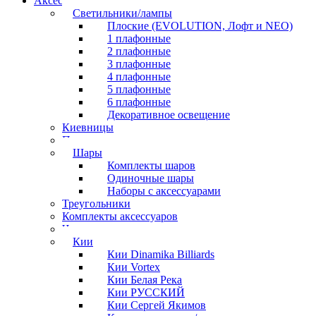
Аксессуары для бильярда
Светильники/лампы
Плоские (EVOLUTION, Лофт и NEO)
1 плафонные
2 плафонные
3 плафонные
4 плафонные
5 плафонные
6 плафонные
Декоративное освещение
Киевницы
Полочки
Шары
Комплекты шаров
Одиночные шары
Наборы с аксессуарами
Треугольники
Комплекты аксессуаров
Часы
Кии
Кии Dinamika Billiards
Кии Vortex
Кии Белая Река
Кии РУССКИЙ
Кии Сергей Якимов