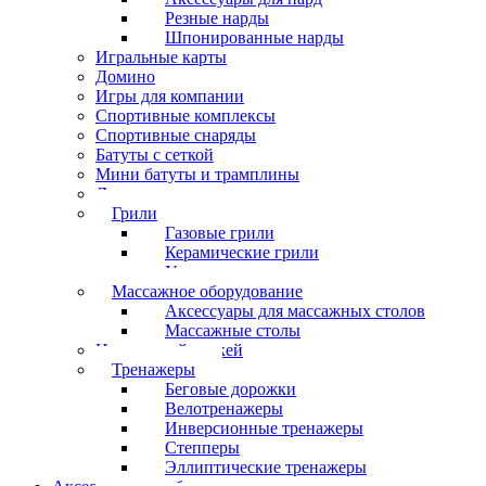
Резные нарды
Шпонированные нарды
Игральные карты
Домино
Игры для компании
Спортивные комплексы
Спортивные снаряды
Батуты с сеткой
Мини батуты и трамплины
Дартс
Грили
Газовые грили
Керамические грили
Угольные грили
Массажное оборудование
Аксессуары для массажных столов
Массажные столы
Настольный хоккей
Тренажеры
Беговые дорожки
Велотренажеры
Инверсионные тренажеры
Степперы
Эллиптические тренажеры