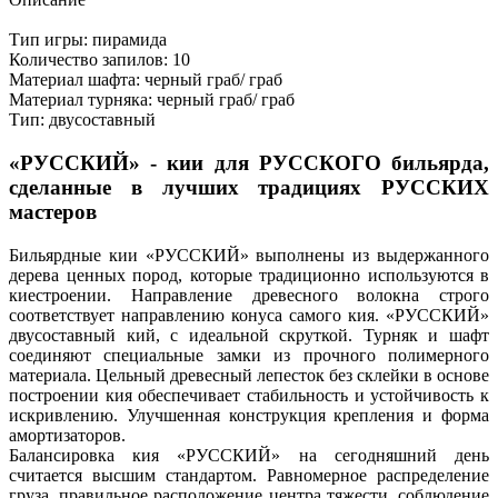
Тип игры: пирамида
Количество запилов: 10
Материал шафта: черный граб/ граб
Материал турняка: черный граб/ граб
Тип: двусоставный
«РУССКИЙ» - кии для РУССКОГО бильярда,
сделанные в лучших традициях РУССКИХ
мастеров
Бильярдные кии «РУССКИЙ» выполнены из выдержанного
дерева ценных пород, которые традиционно используются в
киестроении. Направление древесного волокна строго
соответствует направлению конуса самого кия. «РУССКИЙ»
двусоставный кий, с идеальной скруткой. Турняк и шафт
соединяют специальные замки из прочного полимерного
материала. Цельный древесный лепесток без склейки в основе
построении кия обеспечивает стабильность и устойчивость к
искривлению. Улучшенная конструкция крепления и форма
амортизаторов.
Балансировка кия «РУССКИЙ» на сегодняшний день
считается высшим стандартом. Равномерное распределение
груза, правильное расположение центра тяжести, соблюдение