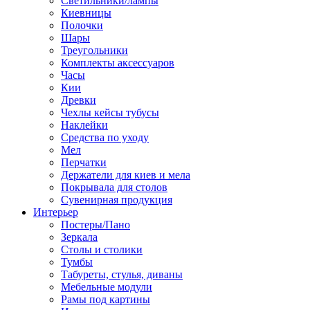
Светильники/лампы
Киевницы
Полочки
Шары
Треугольники
Комплекты аксессуаров
Часы
Кии
Древки
Чехлы кейсы тубусы
Наклейки
Средства по уходу
Мел
Перчатки
Держатели для киев и мела
Покрывала для столов
Сувенирная продукция
Интерьер
Постеры/Пано
Зеркала
Столы и столики
Тумбы
Табуреты, стулья, диваны
Мебельные модули
Рамы под картины