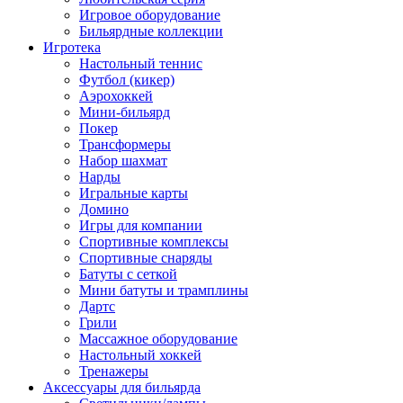
Игровое оборудование
Бильярдные коллекции
Игротека
Настольный теннис
Футбол (кикер)
Аэрохоккей
Мини-бильярд
Покер
Трансформеры
Набор шахмат
Нарды
Игральные карты
Домино
Игры для компании
Спортивные комплексы
Спортивные снаряды
Батуты с сеткой
Мини батуты и трамплины
Дартс
Грили
Массажное оборудование
Настольный хоккей
Тренажеры
Аксессуары для бильярда