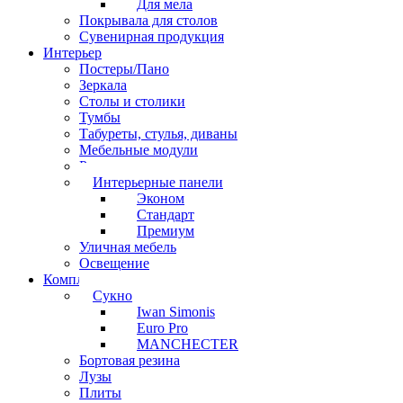
Для мела
Покрывала для столов
Сувенирная продукция
Интерьер
Постеры/Пано
Зеркала
Столы и столики
Тумбы
Табуреты, стулья, диваны
Мебельные модули
Рамы под картины
Интерьерные панели
Эконом
Стандарт
Премиум
Уличная мебель
Освещение
Комплектующие
Сукно
Iwan Simonis
Euro Pro
MANCHECTER
Бортовая резина
Лузы
Плиты