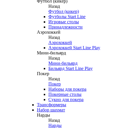
Футбол (кикер)
Назад
Футбол (кикер)
Футболы Start Line
Игровые столы
Принадлежности
Аэрохоккей
Назад
Аэрохоккей
Аэрохоккей Start Line Play
Мини-бильярд
Назад
Мини-бильярд
Бильярд Start Line Play
Покер
Назад
Покер
Наборы для покера
Покерные столы
Сукно для покера
Трансформеры
Набор шахмат
Нарды
Назад
Нарды