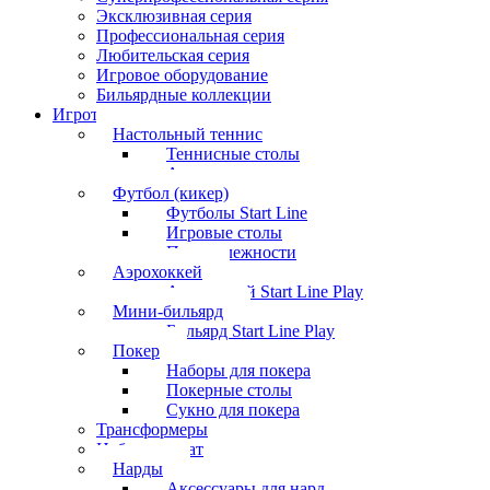
Эксклюзивная серия
Профессиональная серия
Любительская серия
Игровое оборудование
Бильярдные коллекции
Игротека
Настольный теннис
Теннисные столы
Аксессуары
Футбол (кикер)
Футболы Start Line
Игровые столы
Принадлежности
Аэрохоккей
Аэрохоккей Start Line Play
Мини-бильярд
Бильярд Start Line Play
Покер
Наборы для покера
Покерные столы
Сукно для покера
Трансформеры
Набор шахмат
Нарды
Аксессуары для нард