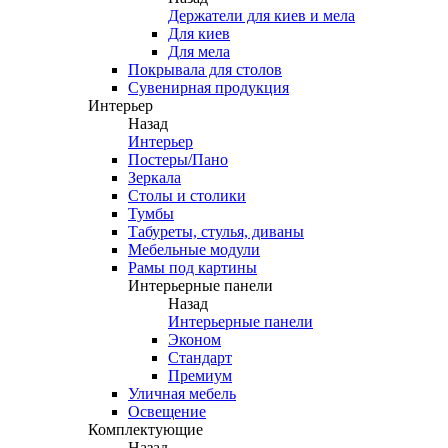
Держатели для киев и мела
Для киев
Для мела
Покрывала для столов
Сувенирная продукция
Интерьер
Назад
Интерьер
Постеры/Пано
Зеркала
Столы и столики
Тумбы
Табуреты, стулья, диваны
Мебельные модули
Рамы под картины
Интерьерные панели
Назад
Интерьерные панели
Эконом
Стандарт
Премиум
Уличная мебель
Освещение
Комплектующие
Назад