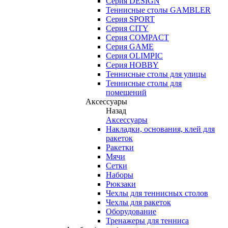
Серия DESIGN
Теннисные столы GAMBLER
Серия SPORT
Серия CITY
Серия COMPACT
Серия GAME
Серия OLIMPIC
Серия HOBBY
Теннисные столы для улицы
Теннисные столы для
помещений
Аксессуары
Назад
Аксессуары
Накладки, основания, клей для
ракеток
Ракетки
Мячи
Сетки
Наборы
Рюкзаки
Чехлы для теннисных столов
Чехлы для ракеток
Оборудование
Тренажеры для тенниса