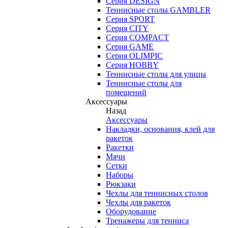
Серия DESIGN
Теннисные столы GAMBLER
Серия SPORT
Серия CITY
Серия COMPACT
Серия GAME
Серия OLIMPIC
Серия HOBBY
Теннисные столы для улицы
Теннисные столы для
помещений
Аксессуары
Назад
Аксессуары
Накладки, основания, клей для
ракеток
Ракетки
Мячи
Сетки
Наборы
Рюкзаки
Чехлы для теннисных столов
Чехлы для ракеток
Оборудование
Тренажеры для тенниса