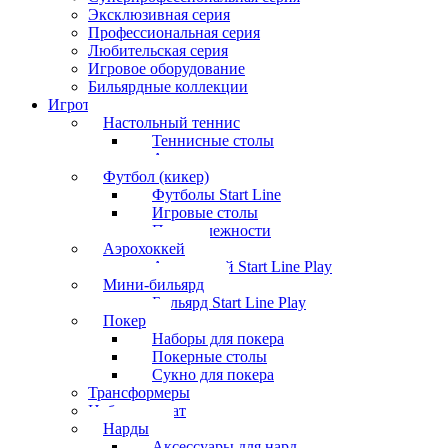
Эксклюзивная серия
Профессиональная серия
Любительская серия
Игровое оборудование
Бильярдные коллекции
Игротека
Настольный теннис
Теннисные столы
Аксессуары
Футбол (кикер)
Футболы Start Line
Игровые столы
Принадлежности
Аэрохоккей
Аэрохоккей Start Line Play
Мини-бильярд
Бильярд Start Line Play
Покер
Наборы для покера
Покерные столы
Сукно для покера
Трансформеры
Набор шахмат
Нарды
Аксессуары для нард