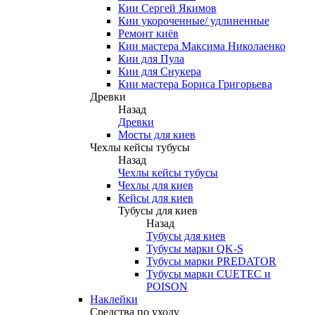
Кии Сергей Якимов
Кии укороченные/ удлиненные
Ремонт киёв
Кии мастера Максима Николаенко
Кии для Пула
Кии для Снукера
Кии мастера Бориса Григорьева
Древки
Назад
Древки
Мосты для киев
Чехлы кейсы тубусы
Назад
Чехлы кейсы тубусы
Чехлы для киев
Кейсы для киев
Тубусы для киев
Назад
Тубусы для киев
Тубусы марки QK-S
Тубусы марки PREDATOR
Тубусы марки CUETEC и
POISON
Наклейки
Средства по уходу