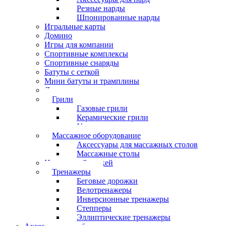
Резные нарды
Шпонированные нарды
Игральные карты
Домино
Игры для компании
Спортивные комплексы
Спортивные снаряды
Батуты с сеткой
Мини батуты и трамплины
Дартс
Грили
Газовые грили
Керамические грили
Угольные грили
Массажное оборудование
Аксессуары для массажных столов
Массажные столы
Настольный хоккей
Тренажеры
Беговые дорожки
Велотренажеры
Инверсионные тренажеры
Степперы
Эллиптические тренажеры