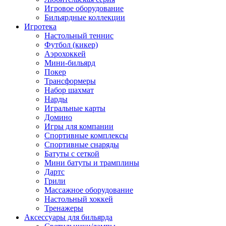
Игровое оборудование
Бильярдные коллекции
Игротека
Настольный теннис
Футбол (кикер)
Аэрохоккей
Мини-бильярд
Покер
Трансформеры
Набор шахмат
Нарды
Игральные карты
Домино
Игры для компании
Спортивные комплексы
Спортивные снаряды
Батуты с сеткой
Мини батуты и трамплины
Дартс
Грили
Массажное оборудование
Настольный хоккей
Тренажеры
Аксессуары для бильярда