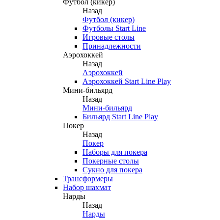
Футбол (кикер)
Назад
Футбол (кикер)
Футболы Start Line
Игровые столы
Принадлежности
Аэрохоккей
Назад
Аэрохоккей
Аэрохоккей Start Line Play
Мини-бильярд
Назад
Мини-бильярд
Бильярд Start Line Play
Покер
Назад
Покер
Наборы для покера
Покерные столы
Сукно для покера
Трансформеры
Набор шахмат
Нарды
Назад
Нарды