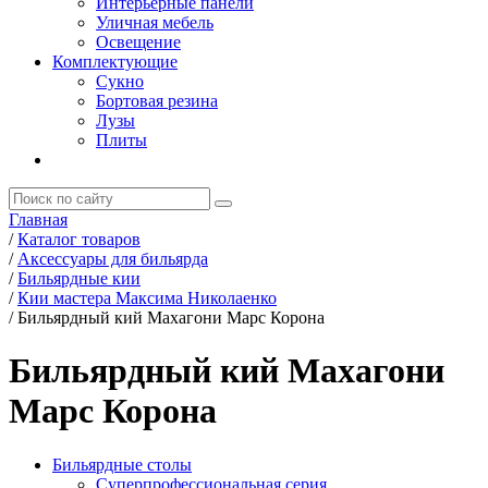
Интерьерные панели
Уличная мебель
Освещение
Комплектующие
Сукно
Бортовая резина
Лузы
Плиты
Главная
/
Каталог товаров
/
Аксессуары для бильярда
/
Бильярдные кии
/
Кии мастера Максима Николаенко
/
Бильярдный кий Махагони Марс Корона
Бильярдный кий Махагони
Марс Корона
Бильярдные столы
Суперпрофессиональная серия