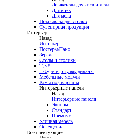
Держатели для киев и мела
Для киев
Для мела
Покрывала для столов
Сувенирная продукция
Интерьер
Назад
Интерьер
Постеры/Пано
Зеркала
Столы и столики
Тумбы
Табуреты, стулья, диваны
Мебельные модули
Рамы под картины
Интерьерные панели
Назад
Интерьерные панели
Эконом
Стандарт
Премиум
Уличная мебель
Освещение
Комплектующие
Назад