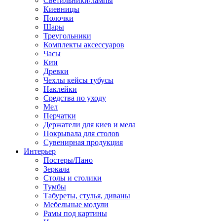
Светильники/лампы
Киевницы
Полочки
Шары
Треугольники
Комплекты аксессуаров
Часы
Кии
Древки
Чехлы кейсы тубусы
Наклейки
Средства по уходу
Мел
Перчатки
Держатели для киев и мела
Покрывала для столов
Сувенирная продукция
Интерьер
Постеры/Пано
Зеркала
Столы и столики
Тумбы
Табуреты, стулья, диваны
Мебельные модули
Рамы под картины