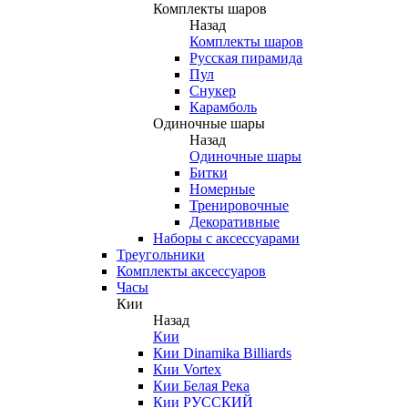
Комплекты шаров
Назад
Комплекты шаров
Русская пирамида
Пул
Снукер
Карамболь
Одиночные шары
Назад
Одиночные шары
Битки
Номерные
Тренировочные
Декоративные
Наборы с аксессуарами
Треугольники
Комплекты аксессуаров
Часы
Кии
Назад
Кии
Кии Dinamika Billiards
Кии Vortex
Кии Белая Река
Кии РУССКИЙ