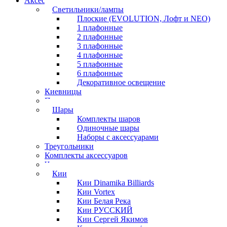
Аксессуары для бильярда
Светильники/лампы
Плоские (EVOLUTION, Лофт и NEO)
1 плафонные
2 плафонные
3 плафонные
4 плафонные
5 плафонные
6 плафонные
Декоративное освещение
Киевницы
Полочки
Шары
Комплекты шаров
Одиночные шары
Наборы с аксессуарами
Треугольники
Комплекты аксессуаров
Часы
Кии
Кии Dinamika Billiards
Кии Vortex
Кии Белая Река
Кии РУССКИЙ
Кии Сергей Якимов