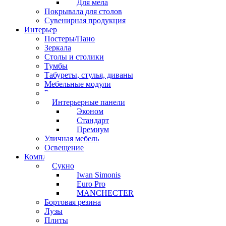
Для мела
Покрывала для столов
Сувенирная продукция
Интерьер
Постеры/Пано
Зеркала
Столы и столики
Тумбы
Табуреты, стулья, диваны
Мебельные модули
Рамы под картины
Интерьерные панели
Эконом
Стандарт
Премиум
Уличная мебель
Освещение
Комплектующие
Сукно
Iwan Simonis
Euro Pro
MANCHECTER
Бортовая резина
Лузы
Плиты