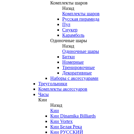
Комплекты шаров
Назад
Комплекты шаров
Русская пирамида
Пул
Снукер
Карамболь
Одиночные шары
Назад
Одиночные шары
Битки
Номерные
Тренировочные
Декоративные
Наборы с аксессуарами
Треугольники
Комплекты аксессуаров
Часы
Кии
Назад
Кии
Кии Dinamika Billiards
Кии Vortex
Кии Белая Река
Кии РУССКИЙ