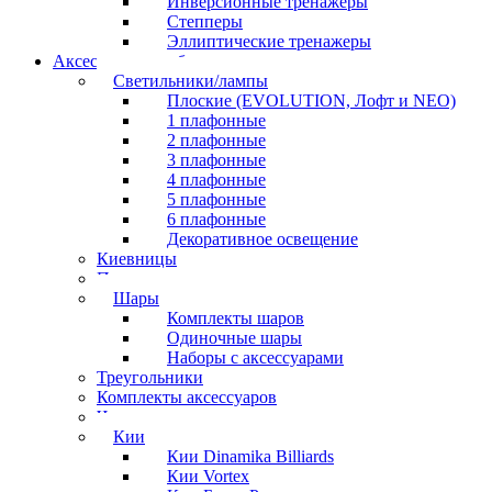
Инверсионные тренажеры
Степперы
Эллиптические тренажеры
Аксессуары для бильярда
Светильники/лампы
Плоские (EVOLUTION, Лофт и NEO)
1 плафонные
2 плафонные
3 плафонные
4 плафонные
5 плафонные
6 плафонные
Декоративное освещение
Киевницы
Полочки
Шары
Комплекты шаров
Одиночные шары
Наборы с аксессуарами
Треугольники
Комплекты аксессуаров
Часы
Кии
Кии Dinamika Billiards
Кии Vortex