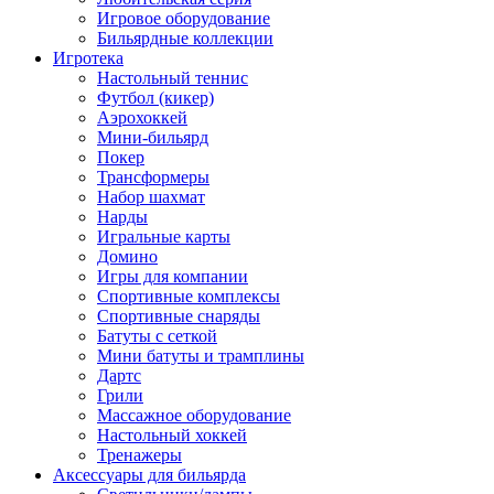
Игровое оборудование
Бильярдные коллекции
Игротека
Настольный теннис
Футбол (кикер)
Аэрохоккей
Мини-бильярд
Покер
Трансформеры
Набор шахмат
Нарды
Игральные карты
Домино
Игры для компании
Спортивные комплексы
Спортивные снаряды
Батуты с сеткой
Мини батуты и трамплины
Дартс
Грили
Массажное оборудование
Настольный хоккей
Тренажеры
Аксессуары для бильярда