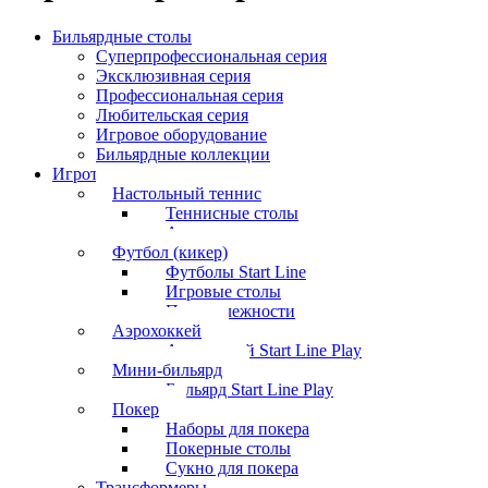
Бильярдные столы
Суперпрофессиональная серия
Эксклюзивная серия
Профессиональная серия
Любительская серия
Игровое оборудование
Бильярдные коллекции
Игротека
Настольный теннис
Теннисные столы
Аксессуары
Футбол (кикер)
Футболы Start Line
Игровые столы
Принадлежности
Аэрохоккей
Аэрохоккей Start Line Play
Мини-бильярд
Бильярд Start Line Play
Покер
Наборы для покера
Покерные столы
Сукно для покера
Трансформеры