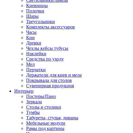
Светильники/лампы
Киевницы
Полочки
Шары
Треугольники
Комплекты аксессуаров
Часы
Кии
Древки
Чехлы кейсы тубусы
Наклейки
Средства по уходу
Мел
Перчатки
Держатели для киев и мела
Покрывала для столов
Сувенирная продукция
Интерьер
Постеры/Пано
Зеркала
Столы и столики
Тумбы
Табуреты, стулья, диваны
Мебельные модули
Рамы под картины