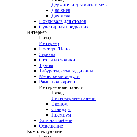
Держатели для киев и мела
Для киев
Для мела
Покрывала для столов
Сувенирная продукция
Интерьер
Назад
Интерьер
Постеры/Пано
Зеркала
Столы и столики
Тумбы
Табуреты, стулья, диваны
Мебельные модули
Рамы под картины
Интерьерные панели
Назад
Интерьерные панели
Эконом
Стандарт
Премиум
Уличная мебель
Освещение
Комплектующие
Назад