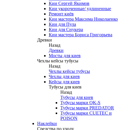
Кии Сергей Якимов
Кии укороченные/ удлиненные
Ремонт киёв
Кии мастера Максима Николаенко
Кии для Пула
Кии для Снукера
Кии мастера Бориса Григорьева
Древки
Назад
Древки
Мосты для киев
Чехлы кейсы тубусы
Назад
Чехлы кейсы тубусы
Чехлы для киев
Кейсы для киев
Тубусы для киев
Назад
Тубусы для киев
Тубусы марки QK-S
Тубусы марки PREDATOR
Тубусы марки CUETEC и
POISON
Наклейки
Средства по уходу