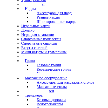
Набор шахмат
Нарды
Аксессуары для нард
Резные нарды
Шпонированные нарды
Игральные карты
Домино
Игры для компании
Спортивные комплексы
Спортивные снаряды
Батуты с сеткой
Мини батуты и трамплины
Дартс
Грили
Газовые грили
Керамические грили
Угольные грили
Массажное оборудование
Аксессуары для массажных столов
Массажные столы
Настольный хоккей
Тренажеры
Беговые дорожки
Велотренажеры