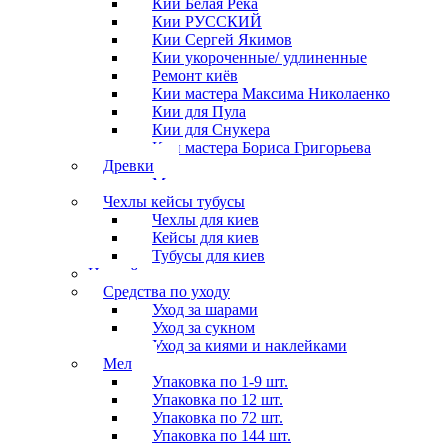
Кии Белая Река
Кии РУССКИЙ
Кии Сергей Якимов
Кии укороченные/ удлиненные
Ремонт киёв
Кии мастера Максима Николаенко
Кии для Пула
Кии для Снукера
Кии мастера Бориса Григорьева
Древки
Мосты для киев
Чехлы кейсы тубусы
Чехлы для киев
Кейсы для киев
Тубусы для киев
Наклейки
Средства по уходу
Уход за шарами
Уход за сукном
Уход за киями и наклейками
Мел
Упаковка по 1-9 шт.
Упаковка по 12 шт.
Упаковка по 72 шт.
Упаковка по 144 шт.