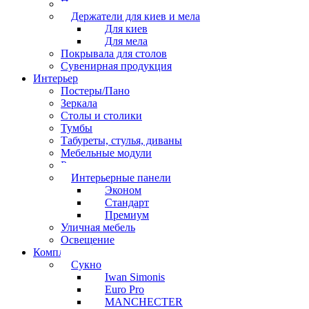
Перчатки
Держатели для киев и мела
Для киев
Для мела
Покрывала для столов
Сувенирная продукция
Интерьер
Постеры/Пано
Зеркала
Столы и столики
Тумбы
Табуреты, стулья, диваны
Мебельные модули
Рамы под картины
Интерьерные панели
Эконом
Стандарт
Премиум
Уличная мебель
Освещение
Комплектующие
Сукно
Iwan Simonis
Euro Pro
MANCHECTER