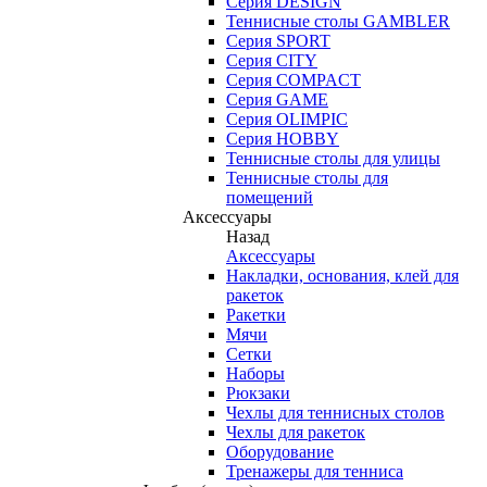
Серия DESIGN
Теннисные столы GAMBLER
Серия SPORT
Серия CITY
Серия COMPACT
Серия GAME
Серия OLIMPIC
Серия HOBBY
Теннисные столы для улицы
Теннисные столы для
помещений
Аксессуары
Назад
Аксессуары
Накладки, основания, клей для
ракеток
Ракетки
Мячи
Сетки
Наборы
Рюкзаки
Чехлы для теннисных столов
Чехлы для ракеток
Оборудование
Тренажеры для тенниса