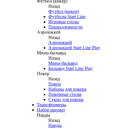
Футбол (кикер)
Назад
Футбол (кикер)
Футболы Start Line
Игровые столы
Принадлежности
Аэрохоккей
Назад
Аэрохоккей
Аэрохоккей Start Line Play
Мини-бильярд
Назад
Мини-бильярд
Бильярд Start Line Play
Покер
Назад
Покер
Наборы для покера
Покерные столы
Сукно для покера
Трансформеры
Набор шахмат
Нарды
Назад
Нарды