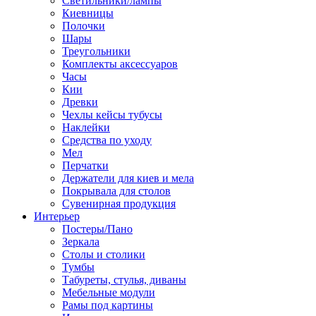
Светильники/лампы
Киевницы
Полочки
Шары
Треугольники
Комплекты аксессуаров
Часы
Кии
Древки
Чехлы кейсы тубусы
Наклейки
Средства по уходу
Мел
Перчатки
Держатели для киев и мела
Покрывала для столов
Сувенирная продукция
Интерьер
Постеры/Пано
Зеркала
Столы и столики
Тумбы
Табуреты, стулья, диваны
Мебельные модули
Рамы под картины