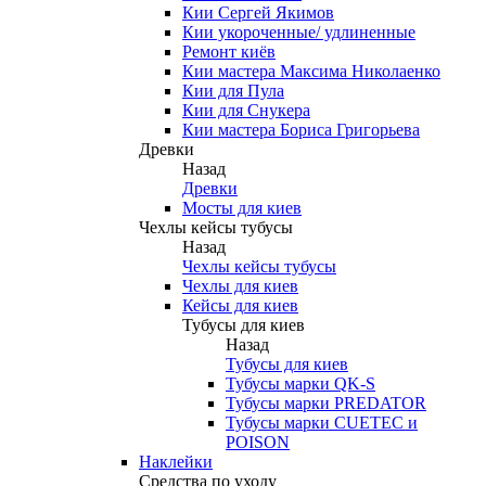
Кии Сергей Якимов
Кии укороченные/ удлиненные
Ремонт киёв
Кии мастера Максима Николаенко
Кии для Пула
Кии для Снукера
Кии мастера Бориса Григорьева
Древки
Назад
Древки
Мосты для киев
Чехлы кейсы тубусы
Назад
Чехлы кейсы тубусы
Чехлы для киев
Кейсы для киев
Тубусы для киев
Назад
Тубусы для киев
Тубусы марки QK-S
Тубусы марки PREDATOR
Тубусы марки CUETEC и
POISON
Наклейки
Средства по уходу