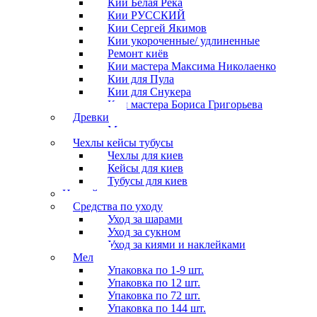
Кии Белая Река
Кии РУССКИЙ
Кии Сергей Якимов
Кии укороченные/ удлиненные
Ремонт киёв
Кии мастера Максима Николаенко
Кии для Пула
Кии для Снукера
Кии мастера Бориса Григорьева
Древки
Мосты для киев
Чехлы кейсы тубусы
Чехлы для киев
Кейсы для киев
Тубусы для киев
Наклейки
Средства по уходу
Уход за шарами
Уход за сукном
Уход за киями и наклейками
Мел
Упаковка по 1-9 шт.
Упаковка по 12 шт.
Упаковка по 72 шт.
Упаковка по 144 шт.