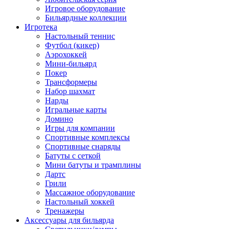
Игровое оборудование
Бильярдные коллекции
Игротека
Настольный теннис
Футбол (кикер)
Аэрохоккей
Мини-бильярд
Покер
Трансформеры
Набор шахмат
Нарды
Игральные карты
Домино
Игры для компании
Спортивные комплексы
Спортивные снаряды
Батуты с сеткой
Мини батуты и трамплины
Дартс
Грили
Массажное оборудование
Настольный хоккей
Тренажеры
Аксессуары для бильярда