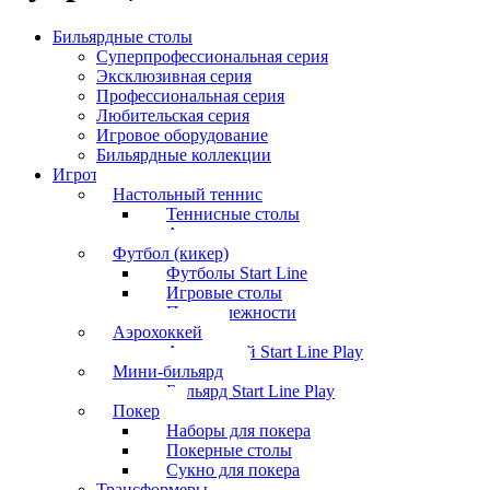
Бильярдные столы
Суперпрофессиональная серия
Эксклюзивная серия
Профессиональная серия
Любительская серия
Игровое оборудование
Бильярдные коллекции
Игротека
Настольный теннис
Теннисные столы
Аксессуары
Футбол (кикер)
Футболы Start Line
Игровые столы
Принадлежности
Аэрохоккей
Аэрохоккей Start Line Play
Мини-бильярд
Бильярд Start Line Play
Покер
Наборы для покера
Покерные столы
Сукно для покера
Трансформеры