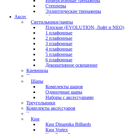
Инверсионные тренажеры
Степперы
Эллиптические тренажеры
Аксессуары для бильярда
Светильники/лампы
Плоские (EVOLUTION, Лофт и NEO)
1 плафонные
2 плафонные
3 плафонные
4 плафонные
5 плафонные
6 плафонные
Декоративное освещение
Киевницы
Полочки
Шары
Комплекты шаров
Одиночные шары
Наборы с аксессуарами
Треугольники
Комплекты аксессуаров
Часы
Кии
Кии Dinamika Billiards
Кии Vortex