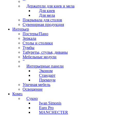
Перчатки
Держатели для киев и мела
Для киев
Для мела
Покрывала для столов
Сувенирная продукция
Интерьер
Постеры/Пано
Зеркала
Столы и столики
Тумбы
Табуреты, стулья, диваны
Мебельные модули
Рамы под картины
Интерьерные панели
Эконом
Стандарт
Премиум
Уличная мебель
Освещение
Комплектующие
Сукно
Iwan Simonis
Euro Pro
MANCHECTER