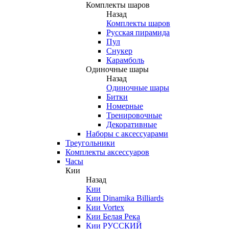
Комплекты шаров
Назад
Комплекты шаров
Русская пирамида
Пул
Снукер
Карамболь
Одиночные шары
Назад
Одиночные шары
Битки
Номерные
Тренировочные
Декоративные
Наборы с аксессуарами
Треугольники
Комплекты аксессуаров
Часы
Кии
Назад
Кии
Кии Dinamika Billiards
Кии Vortex
Кии Белая Река
Кии РУССКИЙ