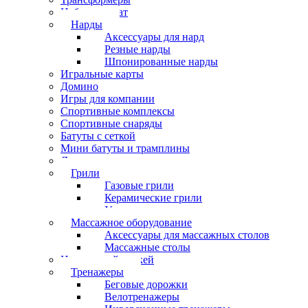
Набор шахмат
Нарды
Аксессуары для нард
Резные нарды
Шпонированные нарды
Игральные карты
Домино
Игры для компании
Спортивные комплексы
Спортивные снаряды
Батуты с сеткой
Мини батуты и трамплины
Дартс
Грили
Газовые грили
Керамические грили
Угольные грили
Массажное оборудование
Аксессуары для массажных столов
Массажные столы
Настольный хоккей
Тренажеры
Беговые дорожки
Велотренажеры