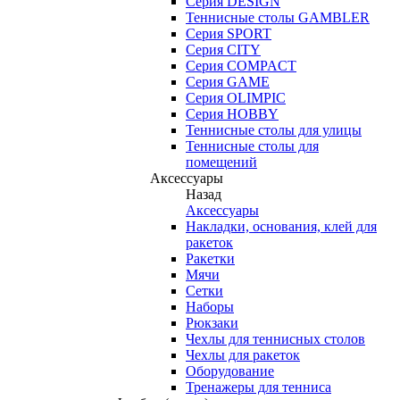
Серия DESIGN
Теннисные столы GAMBLER
Серия SPORT
Серия CITY
Серия COMPACT
Серия GAME
Серия OLIMPIC
Серия HOBBY
Теннисные столы для улицы
Теннисные столы для
помещений
Аксессуары
Назад
Аксессуары
Накладки, основания, клей для
ракеток
Ракетки
Мячи
Сетки
Наборы
Рюкзаки
Чехлы для теннисных столов
Чехлы для ракеток
Оборудование
Тренажеры для тенниса