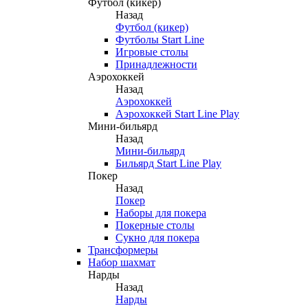
Футбол (кикер)
Назад
Футбол (кикер)
Футболы Start Line
Игровые столы
Принадлежности
Аэрохоккей
Назад
Аэрохоккей
Аэрохоккей Start Line Play
Мини-бильярд
Назад
Мини-бильярд
Бильярд Start Line Play
Покер
Назад
Покер
Наборы для покера
Покерные столы
Сукно для покера
Трансформеры
Набор шахмат
Нарды
Назад
Нарды