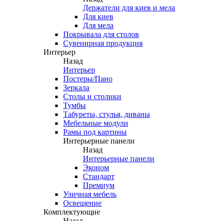
Держатели для киев и мела
Для киев
Для мела
Покрывала для столов
Сувенирная продукция
Интерьер
Назад
Интерьер
Постеры/Пано
Зеркала
Столы и столики
Тумбы
Табуреты, стулья, диваны
Мебельные модули
Рамы под картины
Интерьерные панели
Назад
Интерьерные панели
Эконом
Стандарт
Премиум
Уличная мебель
Освещение
Комплектующие
Назад