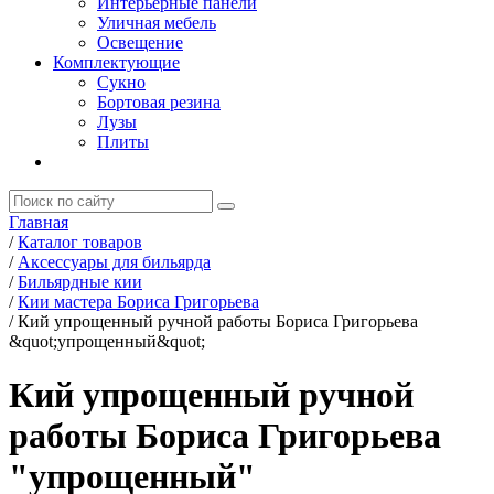
Интерьерные панели
Уличная мебель
Освещение
Комплектующие
Сукно
Бортовая резина
Лузы
Плиты
Главная
/
Каталог товаров
/
Аксессуары для бильярда
/
Бильярдные кии
/
Кии мастера Бориса Григорьева
/
Кий упрощенный ручной работы Бориса Григорьева
&quot;упрощенный&quot;
Кий упрощенный ручной
работы Бориса Григорьева
"упрощенный"