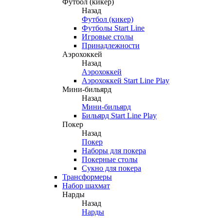
Футбол (кикер)
Назад
Футбол (кикер)
Футболы Start Line
Игровые столы
Принадлежности
Аэрохоккей
Назад
Аэрохоккей
Аэрохоккей Start Line Play
Мини-бильярд
Назад
Мини-бильярд
Бильярд Start Line Play
Покер
Назад
Покер
Наборы для покера
Покерные столы
Сукно для покера
Трансформеры
Набор шахмат
Нарды
Назад
Нарды