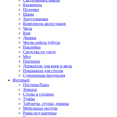
Светильники/лампы
Киевницы
Полочки
Шары
Треугольники
Комплекты аксессуаров
Часы
Кии
Древки
Чехлы кейсы тубусы
Наклейки
Средства по уходу
Мел
Перчатки
Держатели для киев и мела
Покрывала для столов
Сувенирная продукция
Интерьер
Постеры/Пано
Зеркала
Столы и столики
Тумбы
Табуреты, стулья, диваны
Мебельные модули
Рамы под картины