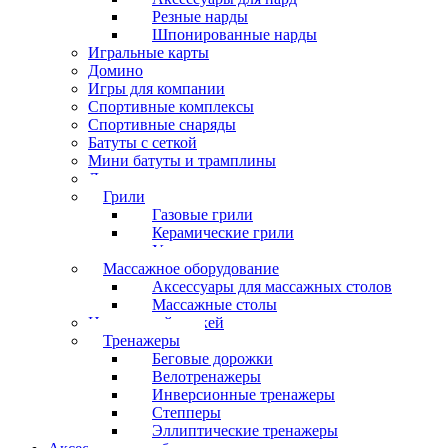
Резные нарды
Шпонированные нарды
Игральные карты
Домино
Игры для компании
Спортивные комплексы
Спортивные снаряды
Батуты с сеткой
Мини батуты и трамплины
Дартс
Грили
Газовые грили
Керамические грили
Угольные грили
Массажное оборудование
Аксессуары для массажных столов
Массажные столы
Настольный хоккей
Тренажеры
Беговые дорожки
Велотренажеры
Инверсионные тренажеры
Степперы
Эллиптические тренажеры