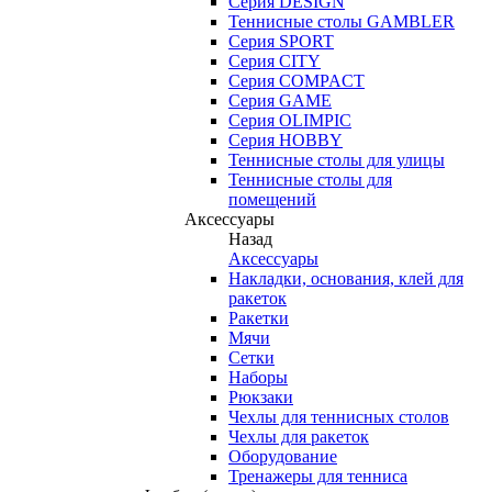
Серия DESIGN
Теннисные столы GAMBLER
Серия SPORT
Серия CITY
Серия COMPACT
Серия GAME
Серия OLIMPIC
Серия HOBBY
Теннисные столы для улицы
Теннисные столы для
помещений
Аксессуары
Назад
Аксессуары
Накладки, основания, клей для
ракеток
Ракетки
Мячи
Сетки
Наборы
Рюкзаки
Чехлы для теннисных столов
Чехлы для ракеток
Оборудование
Тренажеры для тенниса