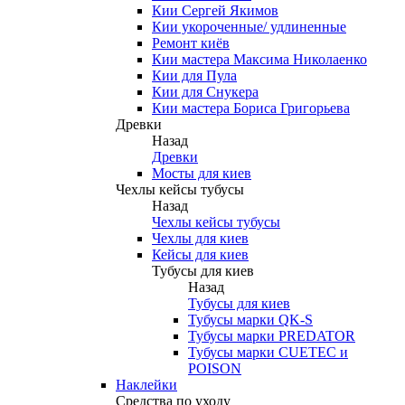
Кии Сергей Якимов
Кии укороченные/ удлиненные
Ремонт киёв
Кии мастера Максима Николаенко
Кии для Пула
Кии для Снукера
Кии мастера Бориса Григорьева
Древки
Назад
Древки
Мосты для киев
Чехлы кейсы тубусы
Назад
Чехлы кейсы тубусы
Чехлы для киев
Кейсы для киев
Тубусы для киев
Назад
Тубусы для киев
Тубусы марки QK-S
Тубусы марки PREDATOR
Тубусы марки CUETEC и
POISON
Наклейки
Средства по уходу