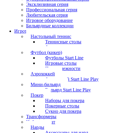
Эксклюзивная серия
Профессиональная серия
Любительская серия
Игровое оборудование
Бильярдные коллекции
Игротека
Настольный теннис
Теннисные столы
Аксессуары
Футбол (кикер)
Футболы Start Line
Игровые столы
Принадлежности
Аэрохоккей
Аэрохоккей Start Line Play
Мини-бильярд
Бильярд Start Line Play
Покер
Наборы для покера
Покерные столы
Сукно для покера
Трансформеры
Набор шахмат
Нарды
Аксессуары для нард