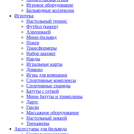
Игровое оборудование
Бильярдные коллекции
Игротека
Настольный теннис
Футбол (кикер)
Аэрохоккей
Мини-бильярд
Покер
Трансформеры
Набор шахмат
Нарды
Игральные карты
Домино
Игры для компании
Спортивные комплексы
Спортивные снаряды
Батуты с сеткой
Мини батуты и трамплины
Дартс
Грили
Массажное оборудование
Настольный хоккей
Тренажеры
Аксессуары для бильярда