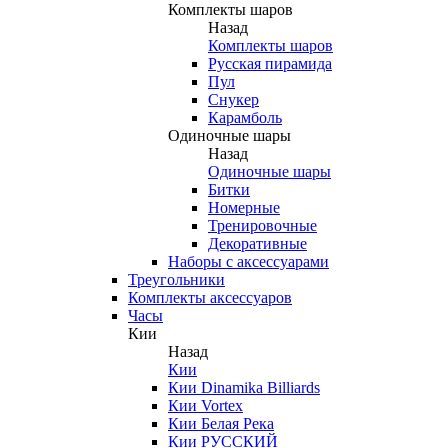
Комплекты шаров
Назад
Комплекты шаров
Русская пирамида
Пул
Снукер
Карамболь
Одиночные шары
Назад
Одиночные шары
Битки
Номерные
Тренировочные
Декоративные
Наборы с аксессуарами
Треугольники
Комплекты аксессуаров
Часы
Кии
Назад
Кии
Кии Dinamika Billiards
Кии Vortex
Кии Белая Река
Кии РУССКИЙ