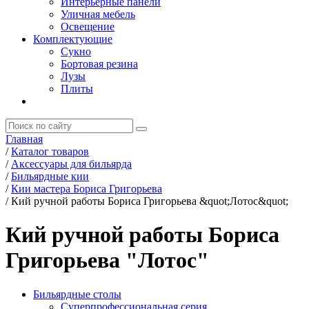
Интерьерные панели
Уличная мебель
Освещение
Комплектующие
Сукно
Бортовая резина
Лузы
Плиты
Главная
/
Каталог товаров
/
Аксессуары для бильярда
/
Бильярдные кии
/
Кии мастера Бориса Григорьева
/
Кий ручной работы Бориса Григорьева &quot;Лотос&quot;
Кий ручной работы Бориса
Григорьева "Лотос"
Бильярдные столы
Суперпрофессиональная серия