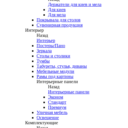
Держатели для киев и мела
Для киев
Для мела
Покрывала для столов
Сувенирная продукция
Интерьер
Назад
Интерьер
Постеры/Пано
Зеркала
Столы и столики
Тумбы
Табуреты, стулья, диваны
Мебельные модули
Рамы под картины
Интерьерные панели
Назад
Интерьерные панели
Эконом
Стандарт
Премиум
Уличная мебель
Освещение
Комплектующие
Назад