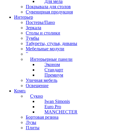
Для мела
Покрывала для столов
Сувенирная продукция
Интерьер
Постеры/Пано
Зеркала
Столы и столики
Тумбы
Табуреты, стулья, диваны
Мебельные модули
Рамы под картины
Интерьерные панели
Эконом
Стандарт
Премиум
Уличная мебель
Освещение
Комплектующие
Сукно
Iwan Simonis
Euro Pro
MANCHECTER
Бортовая резина
Лузы
Плиты