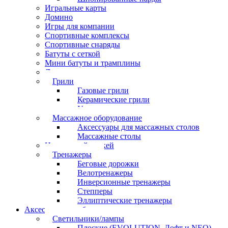
Игральные карты
Домино
Игры для компании
Спортивные комплексы
Спортивные снаряды
Батуты с сеткой
Мини батуты и трамплины
Дартс
Грили
Газовые грили
Керамические грили
Угольные грили
Массажное оборудование
Аксессуары для массажных столов
Массажные столы
Настольный хоккей
Тренажеры
Беговые дорожки
Велотренажеры
Инверсионные тренажеры
Степперы
Эллиптические тренажеры
Аксессуары для бильярда
Светильники/лампы
Плоские (EVOLUTION, Лофт и NEO)