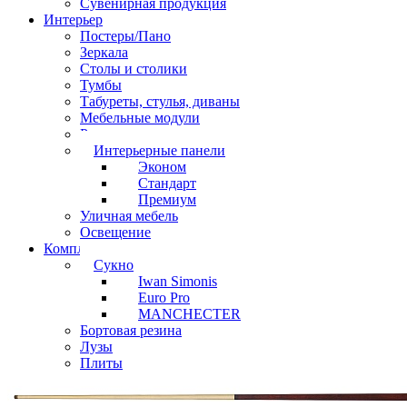
Сувенирная продукция
Интерьер
Постеры/Пано
Зеркала
Столы и столики
Тумбы
Табуреты, стулья, диваны
Мебельные модули
Рамы под картины
Интерьерные панели
Эконом
Стандарт
Премиум
Уличная мебель
Освещение
Комплектующие
Сукно
Iwan Simonis
Euro Pro
MANCHECTER
Бортовая резина
Лузы
Плиты