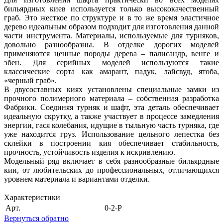
бильярдных киев используется только высококачественный
граб. Это жесткое по структуре и в то же время эластичное
дерево идеальным образом подходит для изготовления данной
части инструмента. Материалы, используемые для турняков,
довольно разнообразны. В отделке дорогих моделей
применяются ценные породы дерева – палисандр, венге и
эбен. Для серийных моделей используются такие
классические сорта как амарант, падук, лайсвуд, ятоба,
«черный граб».
В двусоставных киях установлены специальные замки из
прочного полимерного материала – собственная разработка
Фабрики. Соединяя турняк и шафт, эта деталь обеспечивает
идеальную скрутку, а также участвует в процессе замедления
энергии, гася колебания, идущие в тыльную часть турняка, где
уже находится груз. Использование цельного лепестка без
склейки в построении кия обеспечивает стабильность,
прочность, устойчивость изделия к искривлению.
Модельный ряд включает в себя разнообразные бильярдные
кии, от любительских до профессиональных, отличающихся
уровнем материала и вариантами отделки.
Характеристики
Арт.
0-2-Р
Вернуться обратно