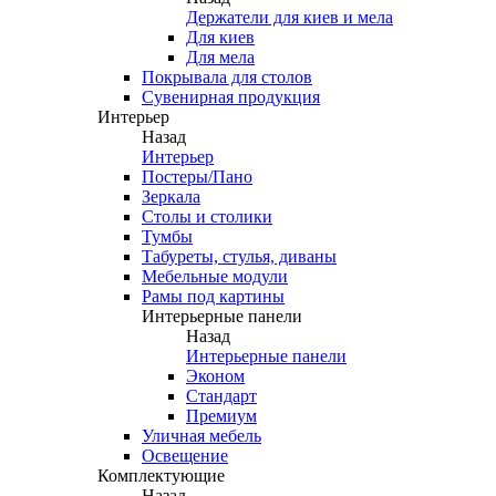
Держатели для киев и мела
Для киев
Для мела
Покрывала для столов
Сувенирная продукция
Интерьер
Назад
Интерьер
Постеры/Пано
Зеркала
Столы и столики
Тумбы
Табуреты, стулья, диваны
Мебельные модули
Рамы под картины
Интерьерные панели
Назад
Интерьерные панели
Эконом
Стандарт
Премиум
Уличная мебель
Освещение
Комплектующие
Назад