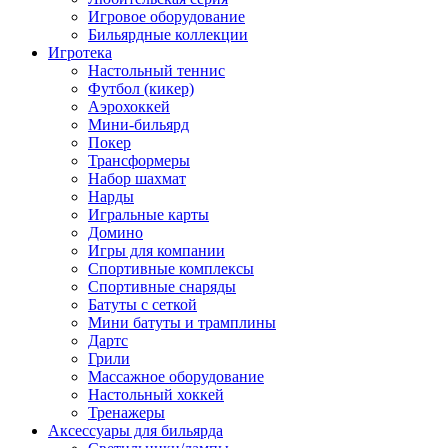
Игровое оборудование
Бильярдные коллекции
Игротека
Настольный теннис
Футбол (кикер)
Аэрохоккей
Мини-бильярд
Покер
Трансформеры
Набор шахмат
Нарды
Игральные карты
Домино
Игры для компании
Спортивные комплексы
Спортивные снаряды
Батуты с сеткой
Мини батуты и трамплины
Дартс
Грили
Массажное оборудование
Настольный хоккей
Тренажеры
Аксессуары для бильярда