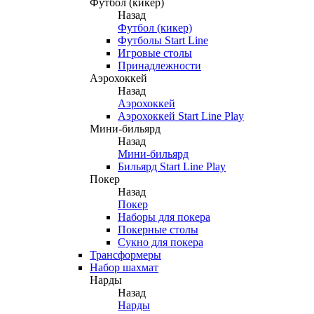
Футбол (кикер)
Назад
Футбол (кикер)
Футболы Start Line
Игровые столы
Принадлежности
Аэрохоккей
Назад
Аэрохоккей
Аэрохоккей Start Line Play
Мини-бильярд
Назад
Мини-бильярд
Бильярд Start Line Play
Покер
Назад
Покер
Наборы для покера
Покерные столы
Сукно для покера
Трансформеры
Набор шахмат
Нарды
Назад
Нарды