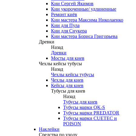
Кии Сергей Якимов
Кии укороченные/ удлиненные
Ремонт киёв
Кии мастера Максима Николаенко
Кии для Пула
Кии для Снукера
Кии мастера Бориса Григорьева
Древки
Назад
Древки
Мосты для киев
Чехлы кейсы тубусы
Назад
Чехлы кейсы тубусы
Чехлы для киев
Кейсы для киев
Тубусы для киев
Назад
Тубусы для киев
Тубусы марки QK-S
Тубусы марки PREDATOR
Тубусы марки CUETEC и
POISON
Наклейки
Средства по уходу