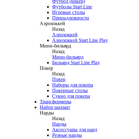
Футбол (кикер)
Футболы Start Line
Игровые столы
Принадлежности
Аэрохоккей
Назад
Аэрохоккей
Аэрохоккей Start Line Play
Мини-бильярд
Назад
Мини-бильярд
Бильярд Start Line Play
Покер
Назад
Покер
Наборы для покера
Покерные столы
Сукно для покера
Трансформеры
Набор шахмат
Нарды
Назад
Нарды
Аксессуары для нард
Резные нарды