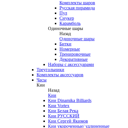
Комплекты шаров
Русская пирамида
Пул
Снукер
Карамболь
Одиночные шары
Назад
Одиночные шары
Битки
Номерные
Тренировочные
Декоративные
Наборы с аксессуарами
Треугольники
Комплекты аксессуаров
Часы
Кии
Назад
Кии
Кии Dinamika Billiards
Кии Vortex
Кии Белая Река
Кии РУССКИЙ
Кии Сергей Якимов
Кии укороченные/ удлиненные