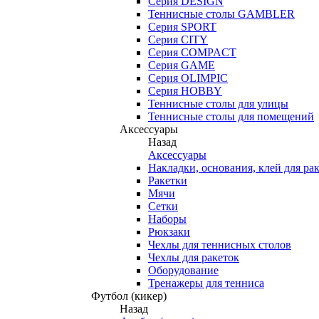
Серия DESIGN
Теннисные столы GAMBLER
Серия SPORT
Серия CITY
Серия COMPACT
Серия GAME
Серия OLIMPIC
Серия HOBBY
Теннисные столы для улицы
Теннисные столы для помещений
Аксессуары
Назад
Аксессуары
Накладки, основания, клей для ра
Ракетки
Мячи
Сетки
Наборы
Рюкзаки
Чехлы для теннисных столов
Чехлы для ракеток
Оборудование
Тренажеры для тенниса
Футбол (кикер)
Назад