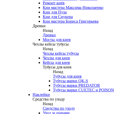
Ремонт киёв
Кии мастера Максима Николаенко
Кии для Пула
Кии для Снукера
Кии мастера Бориса Григорьева
Древки
Назад
Древки
Мосты для киев
Чехлы кейсы тубусы
Назад
Чехлы кейсы тубусы
Чехлы для киев
Кейсы для киев
Тубусы для киев
Назад
Тубусы для киев
Тубусы марки QK-S
Тубусы марки PREDATOR
Тубусы марки CUETEC и POISON
Наклейки
Средства по уходу
Назад
Средства по уходу
Уход за шарами