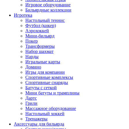
Игровое оборудование
Бильярдные коллекции
Игротека
Настольный теннис
Футбол (кикер)
Аэрохоккей
Мини-бильярд
Покер
Трансформеры
Набор шахмат
Нарды
Игральные карты
Домино
Игры для компании
Спортивные комплексы
Спортивные снаряды
Батуты с сеткой
Мини батуты и трамплины
Дартс
Грили
Массажное оборудование
Настольный хоккей
Тренажеры
Аксессуары для бильярда