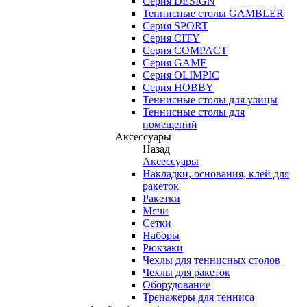
Серия DESIGN
Теннисные столы GAMBLER
Серия SPORT
Серия CITY
Серия COMPACT
Серия GAME
Серия OLIMPIC
Серия HOBBY
Теннисные столы для улицы
Теннисные столы для
помещений
Аксессуары
Назад
Аксессуары
Накладки, основания, клей для
ракеток
Ракетки
Мячи
Сетки
Наборы
Рюкзаки
Чехлы для теннисных столов
Чехлы для ракеток
Оборудование
Тренажеры для тенниса