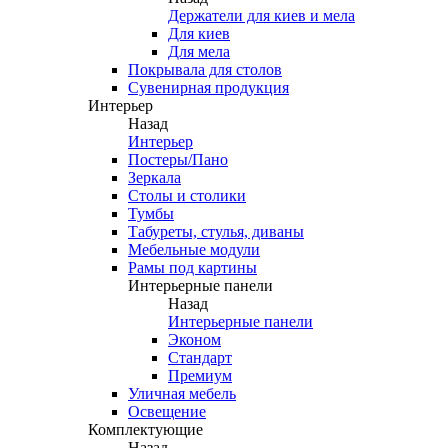
Держатели для киев и мела
Для киев
Для мела
Покрывала для столов
Сувенирная продукция
Интерьер
Назад
Интерьер
Постеры/Пано
Зеркала
Столы и столики
Тумбы
Табуреты, стулья, диваны
Мебельные модули
Рамы под картины
Интерьерные панели
Назад
Интерьерные панели
Эконом
Стандарт
Премиум
Уличная мебель
Освещение
Комплектующие
Назад