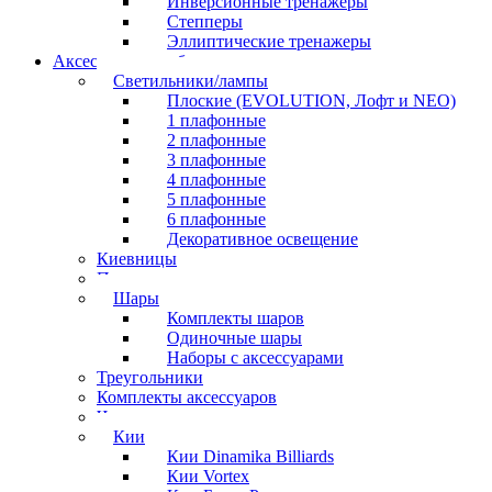
Инверсионные тренажеры
Степперы
Эллиптические тренажеры
Аксессуары для бильярда
Светильники/лампы
Плоские (EVOLUTION, Лофт и NEO)
1 плафонные
2 плафонные
3 плафонные
4 плафонные
5 плафонные
6 плафонные
Декоративное освещение
Киевницы
Полочки
Шары
Комплекты шаров
Одиночные шары
Наборы с аксессуарами
Треугольники
Комплекты аксессуаров
Часы
Кии
Кии Dinamika Billiards
Кии Vortex