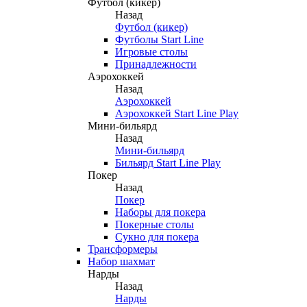
Футбол (кикер)
Назад
Футбол (кикер)
Футболы Start Line
Игровые столы
Принадлежности
Аэрохоккей
Назад
Аэрохоккей
Аэрохоккей Start Line Play
Мини-бильярд
Назад
Мини-бильярд
Бильярд Start Line Play
Покер
Назад
Покер
Наборы для покера
Покерные столы
Сукно для покера
Трансформеры
Набор шахмат
Нарды
Назад
Нарды