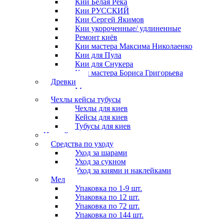
Кии Белая Река
Кии РУССКИЙ
Кии Сергей Якимов
Кии укороченные/ удлиненные
Ремонт киёв
Кии мастера Максима Николаенко
Кии для Пула
Кии для Снукера
Кии мастера Бориса Григорьева
Древки
Мосты для киев
Чехлы кейсы тубусы
Чехлы для киев
Кейсы для киев
Тубусы для киев
Наклейки
Средства по уходу
Уход за шарами
Уход за сукном
Уход за киями и наклейками
Мел
Упаковка по 1-9 шт.
Упаковка по 12 шт.
Упаковка по 72 шт.
Упаковка по 144 шт.