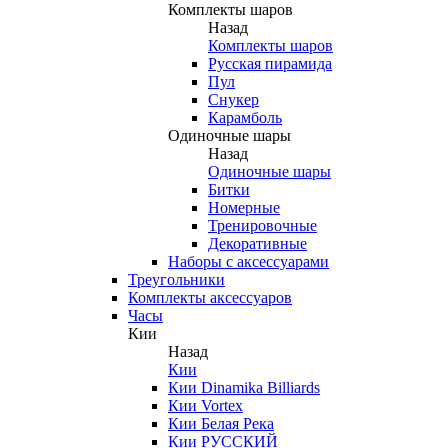
Комплекты шаров
Назад
Комплекты шаров
Русская пирамида
Пул
Снукер
Карамболь
Одиночные шары
Назад
Одиночные шары
Битки
Номерные
Тренировочные
Декоративные
Наборы с аксессуарами
Треугольники
Комплекты аксессуаров
Часы
Кии
Назад
Кии
Кии Dinamika Billiards
Кии Vortex
Кии Белая Река
Кии РУССКИЙ