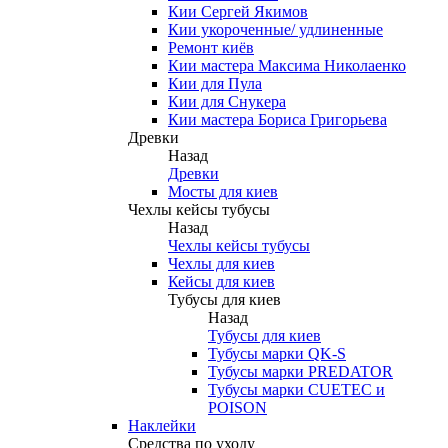
Кии Сергей Якимов
Кии укороченные/ удлиненные
Ремонт киёв
Кии мастера Максима Николаенко
Кии для Пула
Кии для Снукера
Кии мастера Бориса Григорьева
Древки
Назад
Древки
Мосты для киев
Чехлы кейсы тубусы
Назад
Чехлы кейсы тубусы
Чехлы для киев
Кейсы для киев
Тубусы для киев
Назад
Тубусы для киев
Тубусы марки QK-S
Тубусы марки PREDATOR
Тубусы марки CUETEC и
POISON
Наклейки
Средства по уходу