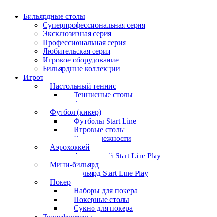
Бильярдные столы
Суперпрофессиональная серия
Эксклюзивная серия
Профессиональная серия
Любительская серия
Игровое оборудование
Бильярдные коллекции
Игротека
Настольный теннис
Теннисные столы
Аксессуары
Футбол (кикер)
Футболы Start Line
Игровые столы
Принадлежности
Аэрохоккей
Аэрохоккей Start Line Play
Мини-бильярд
Бильярд Start Line Play
Покер
Наборы для покера
Покерные столы
Сукно для покера
Трансформеры