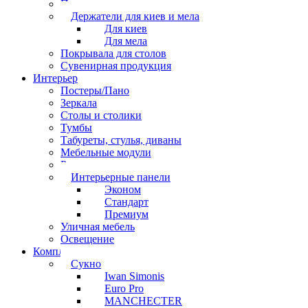
Перчатки
Держатели для киев и мела
Для киев
Для мела
Покрывала для столов
Сувенирная продукция
Интерьер
Постеры/Пано
Зеркала
Столы и столики
Тумбы
Табуреты, стулья, диваны
Мебельные модули
Рамы под картины
Интерьерные панели
Эконом
Стандарт
Премиум
Уличная мебель
Освещение
Комплектующие
Сукно
Iwan Simonis
Euro Pro
MANCHECTER