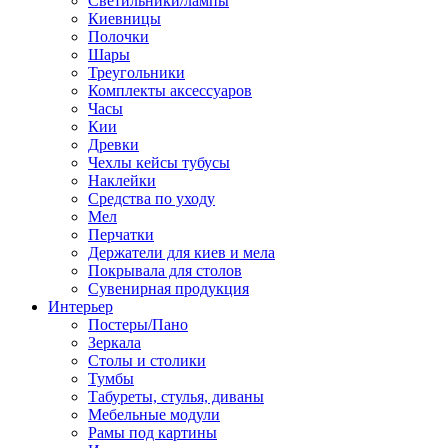
Светильники/лампы
Киевницы
Полочки
Шары
Треугольники
Комплекты аксессуаров
Часы
Кии
Древки
Чехлы кейсы тубусы
Наклейки
Средства по уходу
Мел
Перчатки
Держатели для киев и мела
Покрывала для столов
Сувенирная продукция
Интерьер
Постеры/Пано
Зеркала
Столы и столики
Тумбы
Табуреты, стулья, диваны
Мебельные модули
Рамы под картины