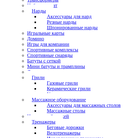
Набор шахмат
Нарды
Аксессуары для нард
Резные нарды
Шпонированные нарды
Игральные карты
Домино
Игры для компании
Спортивные комплексы
Спортивные снаряды
Батуты с сеткой
Мини батуты и трамплины
Дартс
Грили
Газовые грили
Керамические грили
Угольные грили
Массажное оборудование
Аксессуары для массажных столов
Массажные столы
Настольный хоккей
Тренажеры
Беговые дорожки
Велотренажеры