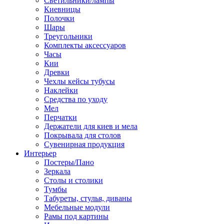
Светильники/лампы
Киевницы
Полочки
Шары
Треугольники
Комплекты аксессуаров
Часы
Кии
Древки
Чехлы кейсы тубусы
Наклейки
Средства по уходу
Мел
Перчатки
Держатели для киев и мела
Покрывала для столов
Сувенирная продукция
Интерьер
Постеры/Пано
Зеркала
Столы и столики
Тумбы
Табуреты, стулья, диваны
Мебельные модули
Рамы под картины