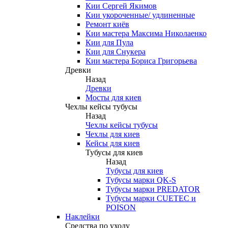
Кии Сергей Якимов
Кии укороченные/ удлиненные
Ремонт киёв
Кии мастера Максима Николаенко
Кии для Пула
Кии для Снукера
Кии мастера Бориса Григорьева
Древки
Назад
Древки
Мосты для киев
Чехлы кейсы тубусы
Назад
Чехлы кейсы тубусы
Чехлы для киев
Кейсы для киев
Тубусы для киев
Назад
Тубусы для киев
Тубусы марки QK-S
Тубусы марки PREDATOR
Тубусы марки CUETEC и
POISON
Наклейки
Средства по уходу