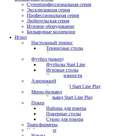
Суперпрофессиональная серия
Эксклюзивная серия
Профессиональная серия
Любительская серия
Игровое оборудование
Бильярдные коллекции
Игротека
Настольный теннис
Теннисные столы
Аксессуары
Футбол (кикер)
Футболы Start Line
Игровые столы
Принадлежности
Аэрохоккей
Аэрохоккей Start Line Play
Мини-бильярд
Бильярд Start Line Play
Покер
Наборы для покера
Покерные столы
Сукно для покера
Трансформеры
Набор шахмат
Нарды