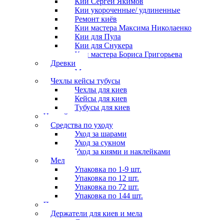
Кии Сергей Якимов
Кии укороченные/ удлиненные
Ремонт киёв
Кии мастера Максима Николаенко
Кии для Пула
Кии для Снукера
Кии мастера Бориса Григорьева
Древки
Мосты для киев
Чехлы кейсы тубусы
Чехлы для киев
Кейсы для киев
Тубусы для киев
Наклейки
Средства по уходу
Уход за шарами
Уход за сукном
Уход за киями и наклейками
Мел
Упаковка по 1-9 шт.
Упаковка по 12 шт.
Упаковка по 72 шт.
Упаковка по 144 шт.
Перчатки
Держатели для киев и мела