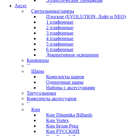
Эллиптические тренажеры
Аксессуары для бильярда
Светильники/лампы
Плоские (EVOLUTION, Лофт и NEO)
1 плафонные
2 плафонные
3 плафонные
4 плафонные
5 плафонные
6 плафонные
Декоративное освещение
Киевницы
Полочки
Шары
Комплекты шаров
Одиночные шары
Наборы с аксессуарами
Треугольники
Комплекты аксессуаров
Часы
Кии
Кии Dinamika Billiards
Кии Vortex
Кии Белая Река
Кии РУССКИЙ