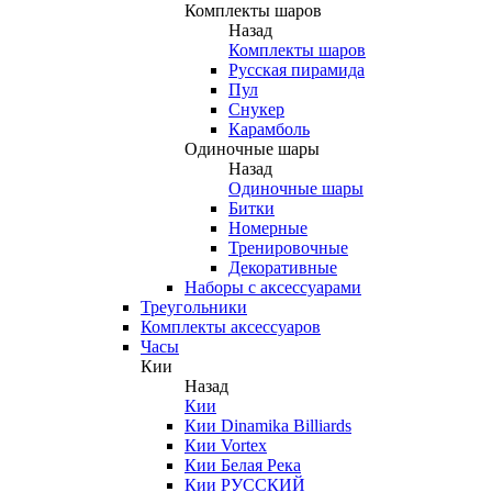
Комплекты шаров
Назад
Комплекты шаров
Русская пирамида
Пул
Снукер
Карамболь
Одиночные шары
Назад
Одиночные шары
Битки
Номерные
Тренировочные
Декоративные
Наборы с аксессуарами
Треугольники
Комплекты аксессуаров
Часы
Кии
Назад
Кии
Кии Dinamika Billiards
Кии Vortex
Кии Белая Река
Кии РУССКИЙ