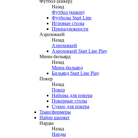
Футбол (кикер)
Назад
Футбол (кикер)
Футболы Start Line
Игровые столы
Принадлежности
Аэрохоккей
Назад
Аэрохоккей
Аэрохоккей Start Line Play
Мини-бильярд
Назад
Мини-бильярд
Бильярд Start Line Play
Покер
Назад
Покер
Наборы для покера
Покерные столы
Сукно для покера
Трансформеры
Набор шахмат
Нарды
Назад
Нарды