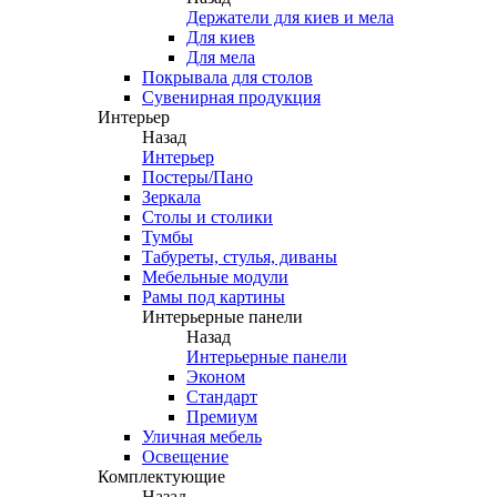
Держатели для киев и мела
Для киев
Для мела
Покрывала для столов
Сувенирная продукция
Интерьер
Назад
Интерьер
Постеры/Пано
Зеркала
Столы и столики
Тумбы
Табуреты, стулья, диваны
Мебельные модули
Рамы под картины
Интерьерные панели
Назад
Интерьерные панели
Эконом
Стандарт
Премиум
Уличная мебель
Освещение
Комплектующие
Назад