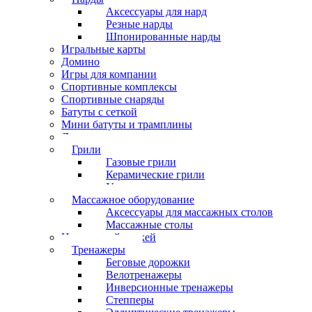
Аксессуары для нард
Резные нарды
Шпонированные нарды
Игральные карты
Домино
Игры для компании
Спортивные комплексы
Спортивные снаряды
Батуты с сеткой
Мини батуты и трамплины
Дартс
Грили
Газовые грили
Керамические грили
Угольные грили
Массажное оборудование
Аксессуары для массажных столов
Массажные столы
Настольный хоккей
Тренажеры
Беговые дорожки
Велотренажеры
Инверсионные тренажеры
Степперы