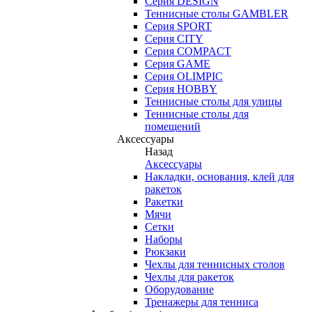
Серия DESIGN
Теннисные столы GAMBLER
Серия SPORT
Серия CITY
Серия COMPACT
Серия GAME
Серия OLIMPIC
Серия HOBBY
Теннисные столы для улицы
Теннисные столы для
помещений
Аксессуары
Назад
Аксессуары
Накладки, основания, клей для
ракеток
Ракетки
Мячи
Сетки
Наборы
Рюкзаки
Чехлы для теннисных столов
Чехлы для ракеток
Оборудование
Тренажеры для тенниса