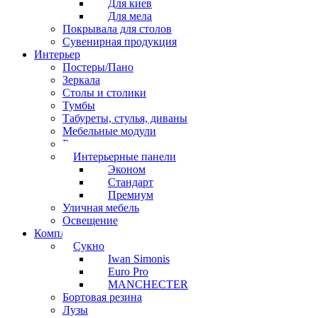
Для киев
Для мела
Покрывала для столов
Сувенирная продукция
Интерьер
Постеры/Пано
Зеркала
Столы и столики
Тумбы
Табуреты, стулья, диваны
Мебельные модули
Рамы под картины
Интерьерные панели
Эконом
Стандарт
Премиум
Уличная мебель
Освещение
Комплектующие
Сукно
Iwan Simonis
Euro Pro
MANCHECTER
Бортовая резина
Лузы