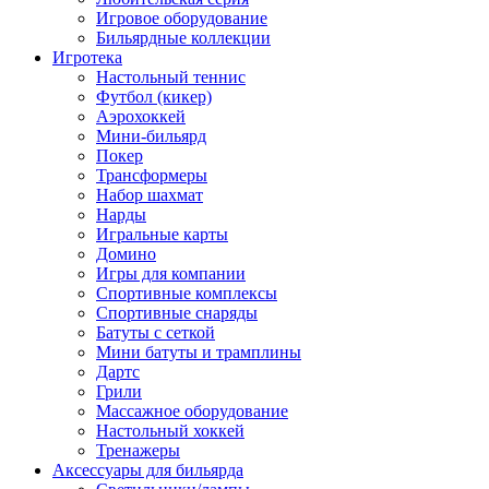
Игровое оборудование
Бильярдные коллекции
Игротека
Настольный теннис
Футбол (кикер)
Аэрохоккей
Мини-бильярд
Покер
Трансформеры
Набор шахмат
Нарды
Игральные карты
Домино
Игры для компании
Спортивные комплексы
Спортивные снаряды
Батуты с сеткой
Мини батуты и трамплины
Дартс
Грили
Массажное оборудование
Настольный хоккей
Тренажеры
Аксессуары для бильярда