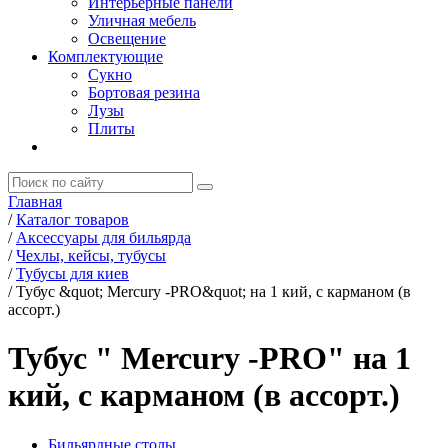
Интерьерные панели
Уличная мебель
Освещение
Комплектующие
Сукно
Бортовая резина
Лузы
Плиты
Главная
/
Каталог товаров
/
Аксессуары для бильярда
/
Чехлы, кейсы, тубусы
/
Тубусы для киев
/
Тубус &quot; Mercury -PRO&quot; на 1 кий, с карманом (в
ассорт.)
Тубус " Mercury -PRO" на 1
кий, с карманом (в ассорт.)
Бильярдные столы